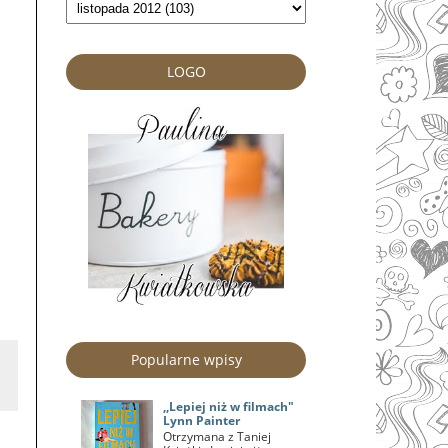
LOGO
Popularne wpisy
,,Lepiej niż w filmach"
Lynn Painter
Otrzymana z Taniej