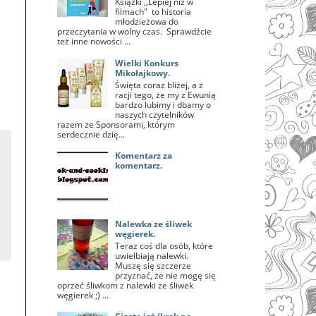
Książki ,,Lepiej niż w
filmach" to historia
młodzieżowa do
przeczytania w wolny czas. Sprawdźcie
też inne nowości ...
Wielki Konkurs
Mikołajkowy.
Święta coraz bliżej, a z
racji tego, że my z Ewunią
bardzo lubimy i dbamy o
naszych czytelników
razem ze Sponsorami, którym
serdecznie dzię...
Komentarz za
komentarz.
Nalewka ze śliwek
węgierek.
Teraz coś dla osób, które
uwielbiają nalewki.
Muszę się szczerze
przyznać, że nie mogę się
oprzeć śliwkom z nalewki ze śliwek
węgierek ;) ...