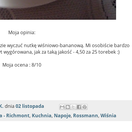
Moja opinia:
dzie wyczuć nutkę wiśniowo-bananową. Mi osobiście bardzo
t wygórowana, jak za taką jakość - 4,50 za 25 torebek :)
Moja ocena : 8/10
K.
dnia
02 listopada
a - Richmont
,
Kuchnia
,
Napoje
,
Rossmann
,
Wiśnia