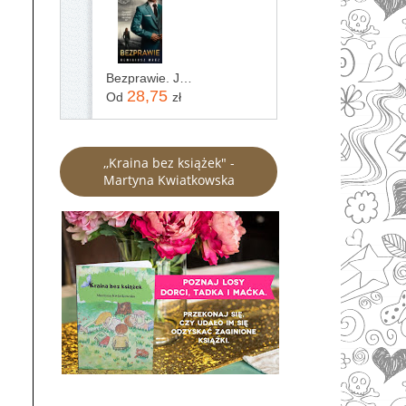
Bezprawie. Joanna Chyłka. Tom 20
28,75
Od
zł
,,Kraina bez książek" -
Martyna Kwiatkowska