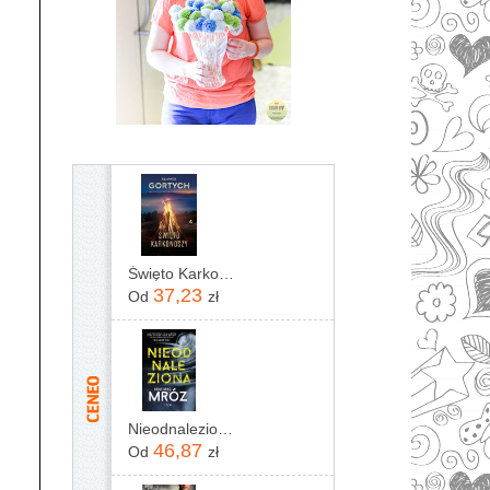
Święto Karkonoszy
37,23
Od
zł
Nieodnaleziona Remigiusz Mróz
46,87
Od
zł