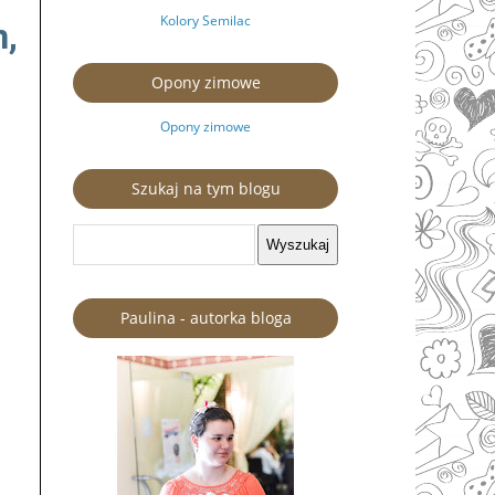
Kolory Semilac
,
Opony zimowe
Opony zimowe
Szukaj na tym blogu
Paulina - autorka bloga