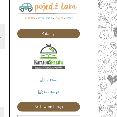
Katalogi
z
Archiwum bloga