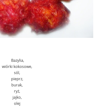
Bazylia,
wiórki kokosowe,
sól,
pieprz,
burak,
ryż,
jajko,
olej