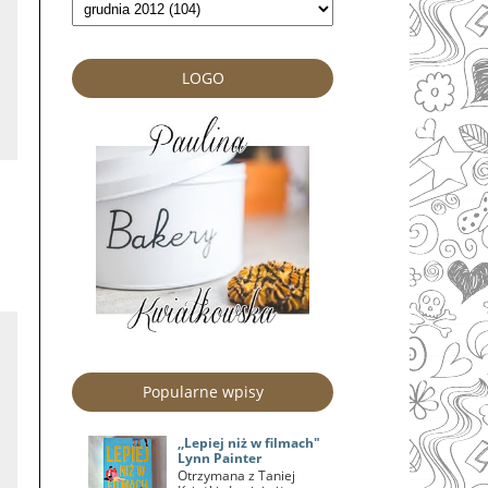
LOGO
Popularne wpisy
,,Lepiej niż w filmach"
Lynn Painter
Otrzymana z Taniej