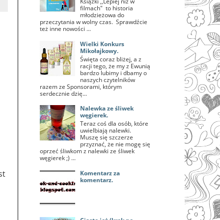
Książki ,,Lepiej niż w
filmach" to historia
młodzieżowa do
przeczytania w wolny czas. Sprawdźcie
też inne nowości ...
Wielki Konkurs
Mikołajkowy.
Święta coraz bliżej, a z
racji tego, że my z Ewunią
bardzo lubimy i dbamy o
naszych czytelników
razem ze Sponsorami, którym
serdecznie dzię...
Nalewka ze śliwek
węgierek.
Teraz coś dla osób, które
uwielbiają nalewki.
Muszę się szczerze
przyznać, że nie mogę się
oprzeć śliwkom z nalewki ze śliwek
węgierek ;) ...
st
Komentarz za
komentarz.