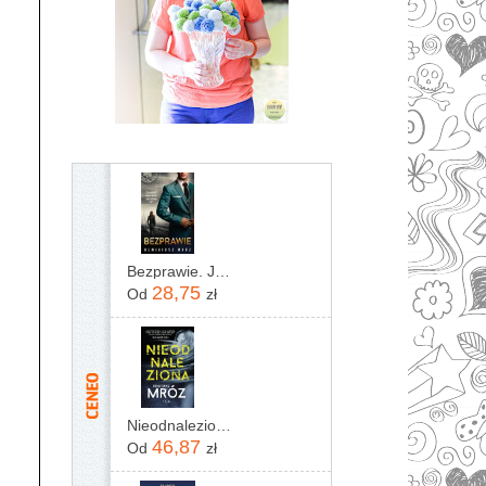
Bezprawie. Joanna Chyłka. Tom 20
28,75
Od
zł
Nieodnaleziona Remigiusz Mróz
46,87
Od
zł