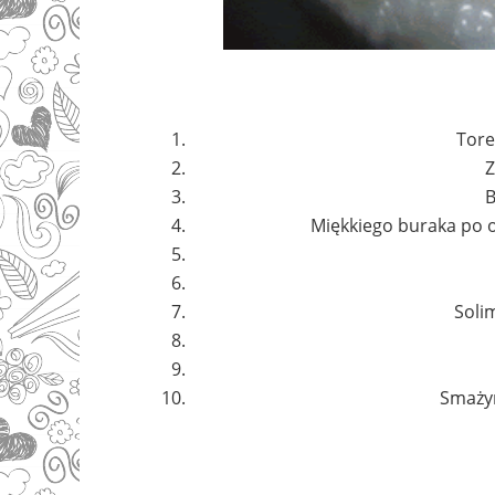
Tore
Z
B
Miękkiego buraka po o
Soli
Smażym