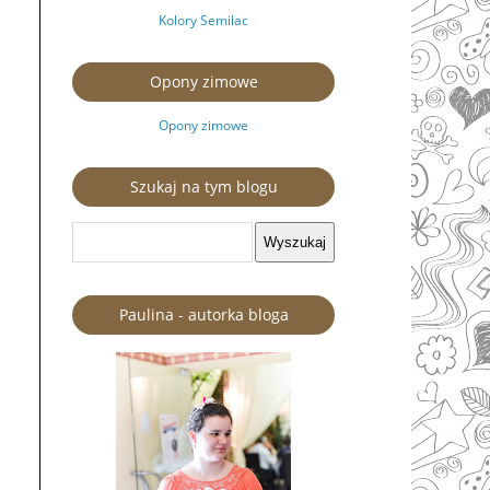
Kolory Semilac
Opony zimowe
Opony zimowe
Szukaj na tym blogu
Paulina - autorka bloga