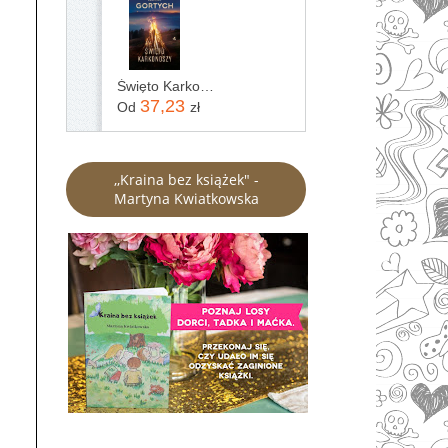
Święto Karkonoszy
37,23
Od
zł
,,Kraina bez książek" -
Martyna Kwiatkowska