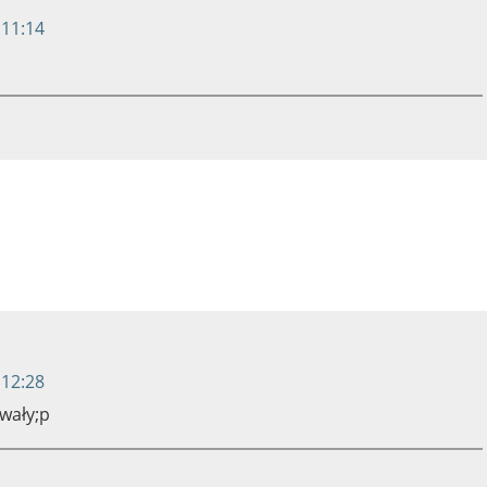
 11:14
 12:28
owały;p