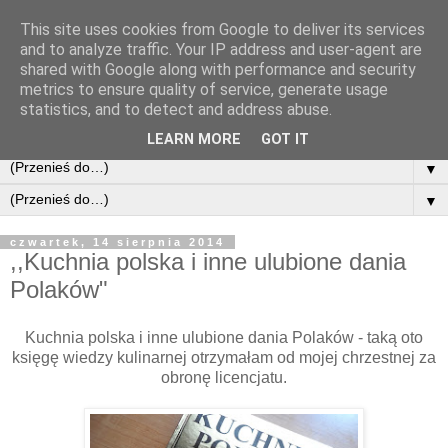
This site uses cookies from Google to deliver its services
and to analyze traffic. Your IP address and user-agent are
shared with Google along with performance and security
metrics to ensure quality of service, generate usage
statistics, and to detect and address abuse.
LEARN MORE
GOT IT
▼
▼
czwartek, 14 sierpnia 2014
,,Kuchnia polska i inne ulubione dania
Polaków"
Kuchnia polska i inne ulubione dania Polaków - taką oto
księgę wiedzy kulinarnej otrzymałam od mojej chrzestnej za
obronę licencjatu.