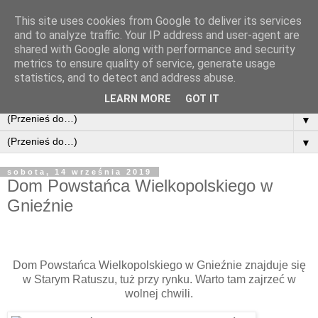
This site uses cookies from Google to deliver its services
and to analyze traffic. Your IP address and user-agent are
shared with Google along with performance and security
metrics to ensure quality of service, generate usage
statistics, and to detect and address abuse.
LEARN MORE
GOT IT
▼
▼
sobota, 14 września 2019
Dom Powstańca Wielkopolskiego w
Gnieźnie
Dom Powstańca Wielkopolskiego w Gnieźnie znajduje się
w Starym Ratuszu, tuż przy rynku. Warto tam zajrzeć w
wolnej chwili.