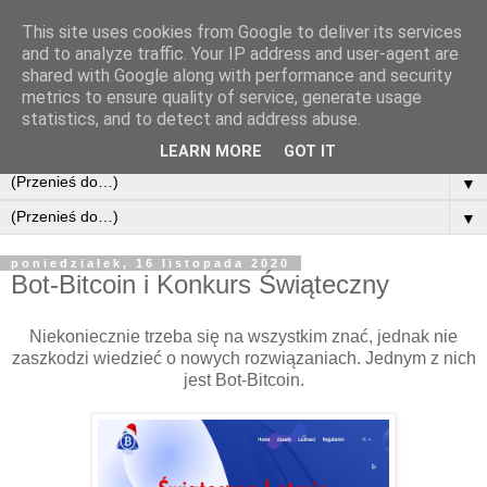
This site uses cookies from Google to deliver its services
and to analyze traffic. Your IP address and user-agent are
shared with Google along with performance and security
metrics to ensure quality of service, generate usage
statistics, and to detect and address abuse.
LEARN MORE
GOT IT
▼
▼
poniedziałek, 16 listopada 2020
Bot-Bitcoin i Konkurs Świąteczny
Niekoniecznie trzeba się na wszystkim znać, jednak nie
zaszkodzi wiedzieć o nowych rozwiązaniach. Jednym z nich
jest Bot-Bitcoin.