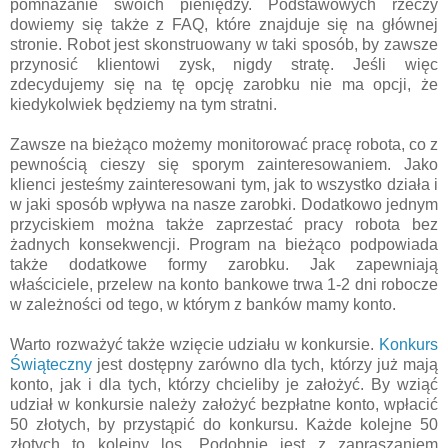
pomnażanie swoich pieniędzy. Podstawowych rzeczy
dowiemy się także z FAQ, które znajduje się na głównej
stronie. Robot jest skonstruowany w taki sposób, by zawsze
przynosić klientowi zysk, nigdy stratę. Jeśli więc
zdecydujemy się na tę opcję zarobku nie ma opcji, że
kiedykolwiek będziemy na tym stratni.
Zawsze na bieżąco możemy monitorować pracę robota, co z
pewnością cieszy się sporym zainteresowaniem. Jako
klienci jesteśmy zainteresowani tym, jak to wszystko działa i
w jaki sposób wpływa na nasze zarobki. Dodatkowo jednym
przyciskiem można także zaprzestać pracy robota bez
żadnych konsekwencji. Program na bieżąco podpowiada
także dodatkowe formy zarobku. Jak zapewniają
właściciele, przelew na konto bankowe trwa 1-2 dni robocze
w zależności od tego, w którym z banków mamy konto.
Warto rozważyć także wzięcie udziału w konkursie.
Konkurs
Świąteczny
jest dostępny zarówno dla tych, którzy już mają
konto, jak i dla tych, którzy chcieliby je założyć. By wziąć
udział w konkursie należy założyć bezpłatne konto, wpłacić
50 złotych, by przystąpić do konkursu. Każde kolejne 50
złotych to kolejny los. Podobnie jest z zapraszaniem