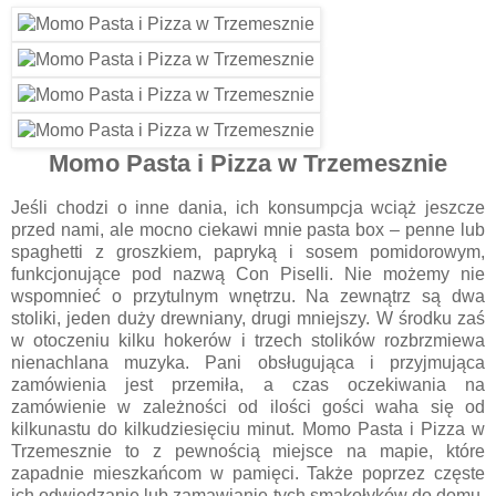
Momo Pasta i Pizza w Trzemesznie
Jeśli chodzi o inne dania, ich konsumpcja wciąż jeszcze
przed nami, ale mocno ciekawi mnie pasta box – penne lub
spaghetti z groszkiem, papryką i sosem pomidorowym,
funkcjonujące pod nazwą Con Piselli. Nie możemy nie
wspomnieć o przytulnym wnętrzu. Na zewnątrz są dwa
stoliki, jeden duży drewniany, drugi mniejszy. W środku zaś
w otoczeniu kilku hokerów i trzech stolików rozbrzmiewa
nienachlana muzyka. Pani obsługująca i przyjmująca
zamówienia jest przemiła, a czas oczekiwania na
zamówienie w zależności od ilości gości waha się od
kilkunastu do kilkudziesięciu minut. Momo Pasta i Pizza w
Trzemesznie to z pewnością miejsce na mapie, które
zapadnie mieszkańcom w pamięci. Także poprzez częste
ich odwiedzanie lub zamawianie tych smakołyków do domu.