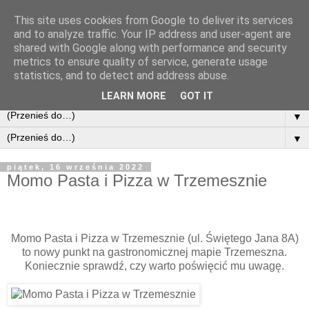
This site uses cookies from Google to deliver its services
and to analyze traffic. Your IP address and user-agent are
shared with Google along with performance and security
metrics to ensure quality of service, generate usage
statistics, and to detect and address abuse.
LEARN MORE
GOT IT
▼
▼
piątek, 16 września 2022
Momo Pasta i Pizza w Trzemesznie
Momo Pasta i Pizza w Trzemesznie (ul. Świętego Jana 8A)
to nowy punkt na gastronomicznej mapie Trzemeszna.
Koniecznie sprawdź, czy warto poświęcić mu uwagę.