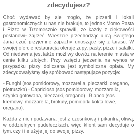
zdecydujesz?
Choć wydawać by się mogło, że pizzerii i lokali
gastronomicznych u nas nie brakuje, to jednak Momo Pasta
i Pizza w Trzemesznie sprawili, że każdy z ciekawości
postanowił zajrzeć. Wreszcie przechodząc ulicą Świętego
Jana czuć przyjemne zapachy unoszące się z tarasu. W
swojej ofercie restauracja oferuje zupy, pasty, pizze i sałatki.
Od niedawna jest także możliwy dowóz na terenie miasta w
cenie kilku złotych. Przy wzięciu jedzenia na wynos w
przypadku pizzy doliczana jest symboliczna opłata. My
zdecydowałyśmy się spróbować następujące pozycje:
- Funghi (sos pomidorowy, mozzarella, pieczarki, oregano,
pietruszka) - Capriciosa (sos pomidorowy, mozzarella,
szynka gotowana, pieczarki, oregano) - Bianco (sos
kremowy, mozzarella, brokuły, pomidorki koktajlowe,
oregano).
Każda z nich podawana jest z czosnkową i pikantną oliwą,
w oddzielnych pudełeczkach, więc klient sam decyduje o
tym, czy i ile użyje jej do swojej pizzy.