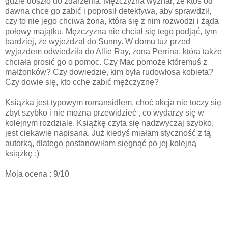
gdzie doszło do zdarzenia. Mężczyzna wyznał, że ktoś od
dawna chce go zabić i poprosił detektywa, aby sprawdził,
czy to nie jego chciwa żona, która się z nim rozwodzi i żąda
połowy majątku. Mężczyzna nie chciał się tego podjąć, tym
bardziej, że wyjeżdżał do Sunny. W domu tuż przed
wyjazdem odwiedziła do Allie Ray, żona Perrina, która także
chciała prosić go o pomoc. Czy Mac pomoże któremuś z
małżonków? Czy dowiedzie, kim była rudowłosa kobieta?
Czy dowie się, kto cche zabić mężczyznę?
Książka jest typowym romansidłem, choć akcja nie toczy się
zbyt szybko i nie można przewidzieć , co wydarzy się w
kolejnym rozdziale. Książkę czyta się nadzwyczaj szybko,
jest ciekawie napisana. Już kiedyś miałam styczność z tą
autorką, dlatego postanowiłam sięgnąć po jej kolejną
książkę :)
Moja ocena : 9/10