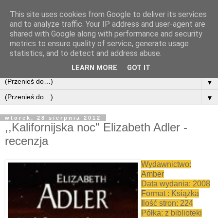
This site uses cookies from Google to deliver its services
and to analyze traffic. Your IP address and user-agent are
shared with Google along with performance and security
metrics to ensure quality of service, generate usage
statistics, and to detect and address abuse.
LEARN MORE
GOT IT
▼
▼
wtorek, 28 sierpnia 2012
,,Kalifornijska noc" Elizabeth Adler -
recenzja
Wydawnictwo:
Amber
Data wydania: 2008
Format : Książka
Ilość stron: 224
Półka: z biblioteki