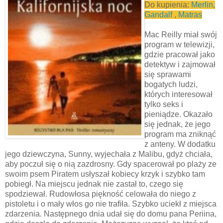
Do kupienia:
Merlin
,
Gandalf
,
Matras
Mac Reilly miał swój
program w telewizji,
gdzie pracował jako
detektyw i zajmował
się sprawami
bogatych ludzi,
których interesował
tylko seks i
pieniądze. Okazało
się jednak, że jego
program ma zniknąć
z anteny. W dodatku
jego dziewczyna, Sunny, wyjechała z Malibu, gdyż chciała,
aby poczuł się o nią zazdrosny. Gdy spacerował po plaży ze
swoim psem Piratem usłyszał kobiecy krzyk i szybko tam
pobiegł. Na miejscu jednak nie zastał to, czego się
spodziewał. Rudowłosa piękność celowała do niego z
pistoletu i o mały włos go nie trafiła. Szybko uciekł z miejsca
zdarzenia. Następnego dnia udał się do domu pana Periina,