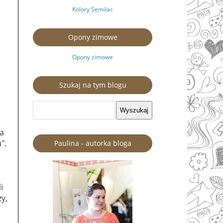
Kolory Semilac
Opony zimowe
Opony zimowe
Szukaj na tym blogu
ka
".
Paulina - autorka bloga
i
zy,