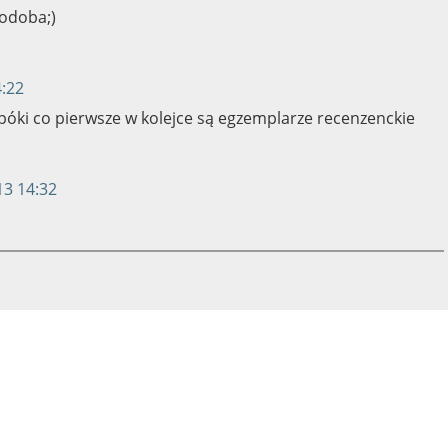
podoba;)
4:22
 póki co pierwsze w kolejce są egzemplarze recenzenckie
13 14:32