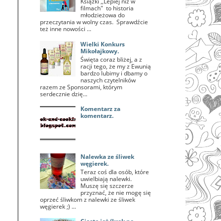
Książki ,,Lepiej niż w
filmach" to historia
młodzieżowa do
przeczytania w wolny czas. Sprawdźcie
też inne nowości ...
Wielki Konkurs
Mikołajkowy.
Święta coraz bliżej, a z
racji tego, że my z Ewunią
bardzo lubimy i dbamy o
naszych czytelników
razem ze Sponsorami, którym
serdecznie dzię...
Komentarz za
komentarz.
Nalewka ze śliwek
węgierek.
Teraz coś dla osób, które
uwielbiają nalewki.
Muszę się szczerze
przyznać, że nie mogę się
oprzeć śliwkom z nalewki ze śliwek
węgierek ;) ...