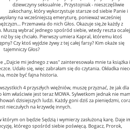
dziewczyny seksualnie , Przystojniak - nieszczęśliwie
zakochany, który wykorzystuje starsze od siebie Panie i
ł wysłany na wcześniejszą emeryturę, ponieważ wcześniej
żczyzn... Przemawia do nich Głos. Okazuje się,że każdy z
u. Muszą wybrać jednego spośród siebie, wtedy reszta ocalej
niż by się chciało. Pierwszy umiera Kapral, któremu ktoś
tępny? Czy ktoś wyjdzie żywy z tej całej farsy? Kim okaże się
tajemniczy Głos?
 ,,Dajcie mi jednego z was" zainteresowała mnie ta książka 
czce. Udało się, więc zabrałam się do czytania. Okładka niec
a, może być fajna historia.
szystkich 4 przyszłych więźniów, muszę przyznać, że jak dla
 o kim właściwie jest teraz MOWA. Sylwetkom jednak nie ma
owań dzisiejszych ludzi. Każdy goni dziś za pieniędzmi, cor
jest nieczułych na krzywdę innych.
w którym on będzie Sędzią i wymierzy zasłużoną karę. Daje i
cyzję, którego spośród siebie poświęcą. Bogacz, Prorok,