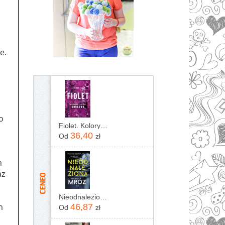
e.
i
o
Fiolet. Kolory zła. Tom 7
36,40
Od
zł
m
az
Nieodnaleziona Remigiusz Mróz
m
46,87
Od
zł