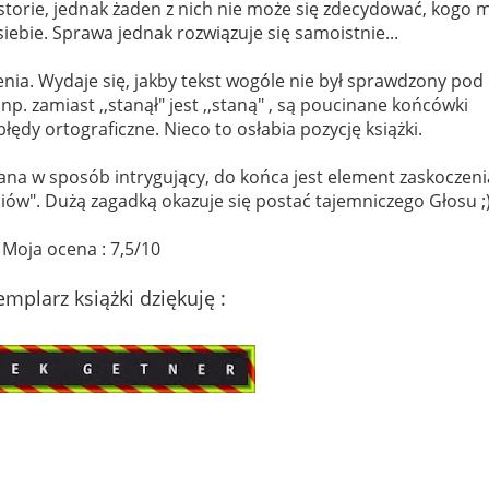
istorie, jednak żaden z nich nie może się zdecydować, kogo 
siebie. Sprawa jednak rozwiązuje się samoistnie...
enia. Wydaje się, jakby tekst wogóle nie był sprawdzony pod
np. zamiast ,,stanął" jest ,,staną" , są poucinane końcówki
ędy ortograficzne. Nieco to osłabia pozycję książki.
ana w sposób intrygujący, do końca jest element zaskoczeni
niów". Dużą zagadką okazuje się postać tajemniczego Głosu ;
Moja ocena : 7,5/10
mplarz książki dziękuję :