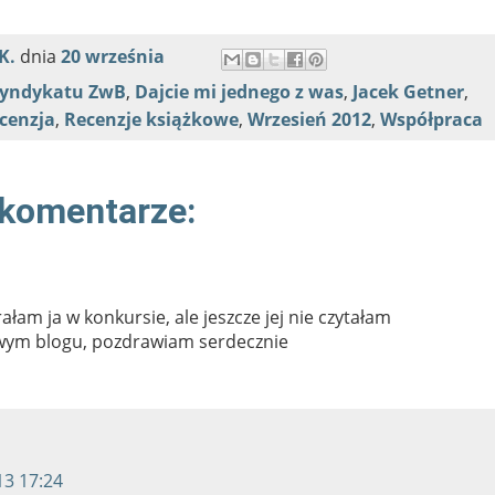
K.
dnia
20 września
 Syndykatu ZwB
,
Dajcie mi jednego z was
,
Jacek Getner
,
cenzja
,
Recenzje książkowe
,
Wrzesień 2012
,
Współpraca
 komentarze:
łam ja w konkursie, ale jeszcze jej nie czytałam
wym blogu, pozdrawiam serdecznie
13 17:24