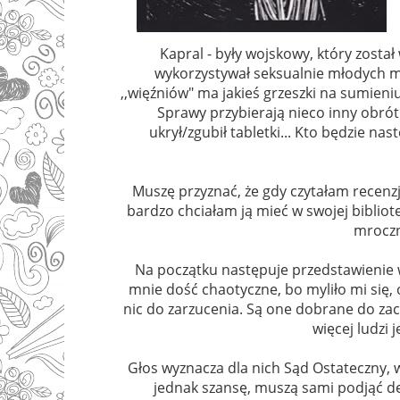
Kapral - były wojskowy, który zosta
wykorzystywał seksualnie młodych mę
,,więźniów" ma jakieś grzeszki na sumieni
Sprawy przybierają nieco inny obrót 
ukrył/zgubił tabletki... Kto będzie nas
Muszę przyznać, że gdy czytałam recenzje
bardzo chciałam ją mieć w swojej bibliote
mroczn
Na początku następuje przedstawienie w
mnie dość chaotyczne, bo myliło mi się,
nic do zarzucenia. Są one dobrane do zach
więcej ludzi 
Głos wyznacza dla nich Sąd Ostateczny, 
jednak szansę, muszą sami podjąć de