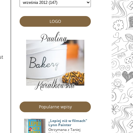
LOGO
st
Popularne wpisy
,,Lepiej niż w filmach"
Lynn Painter
Otrzymana z Taniej