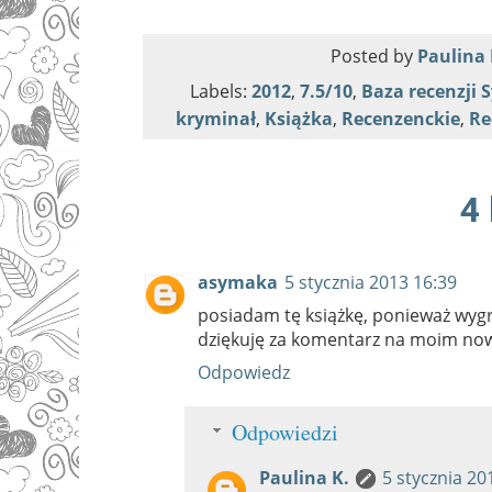
Posted by
Paulina 
Labels:
2012
,
7.5/10
,
Baza recenzji
kryminał
,
Książka
,
Recenzenckie
,
Re
4
asymaka
5 stycznia 2013 16:39
posiadam tę książkę, ponieważ wygra
dziękuję za komentarz na moim no
Odpowiedz
Odpowiedzi
Paulina K.
5 stycznia 20