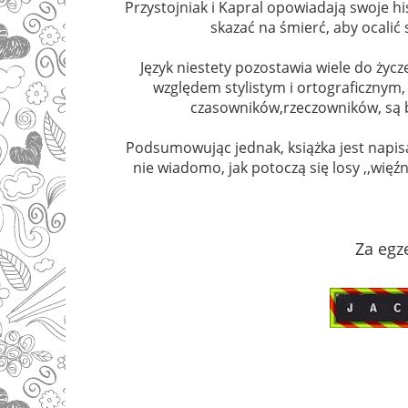
Przystojniak i Kapral opowiadają swoje h
skazać na śmierć, aby ocalić 
Język niestety pozostawia wiele do życz
względem stylistym i ortograficznym, 
czasowników,rzeczowników, są bł
Podsumowując jednak, książka jest napis
nie wiadomo, jak potoczą się losy ,,więź
Za egze