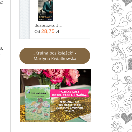
ma
Bezprawie. Joanna Chyłka. Tom 20
28,75
Od
zł
a,
,,Kraina bez książek" -
)
Martyna Kwiatkowska