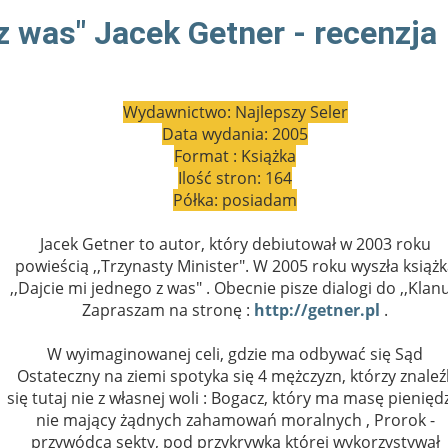
 z was" Jacek Getner - recenzja
Wydawnictwo: Najlepszy Seler
Data wydania: 2005
Format : Książka
Ilość stron: 164
Półka: posiadam
Jacek Getner to autor, który debiutował w 2003 roku
powieścią ,,Trzynasty Minister". W 2005 roku wyszła książ
,,Dajcie mi jednego z was" . Obecnie pisze dialogi do ,,Klanu
Zapraszam na stronę :
http://getner.pl
.
W wyimaginowanej celi, gdzie ma odbywać się Sąd
Ostateczny na ziemi spotyka się 4 mężczyzn, którzy znaleźl
się tutaj nie z własnej woli : Bogacz, który ma masę pienięd
nie mający żądnych zahamowań moralnych , Prorok -
przywódca sekty, pod przykrywką której wykorzystywał