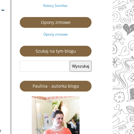
Kolory Semilac
 -
Opony zimowe
Opony zimowe
Szukaj na tym blogu
Paulina - autorka bloga
o