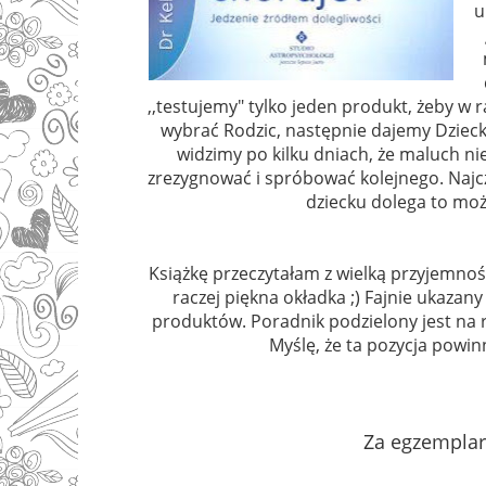
u
,,testujemy" tylko jeden produkt, żeby w
wybrać Rodzic, następnie dajemy Dzieck
widzimy po kilku dniach, że maluch n
zrezygnować i spróbować kolejnego. Najczęś
dziecku dolega to moż
Książkę przeczytałam z wielką przyjemnośc
raczej piękna okładka ;) Fajnie ukazan
produktów. Poradnik podzielony jest na ro
Myślę, że ta pozycja powinn
Za egzemplar