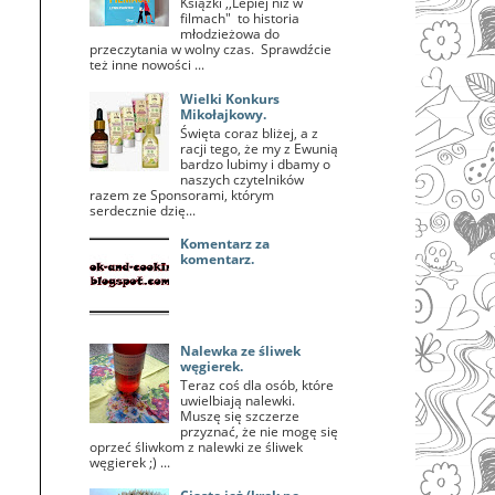
Książki ,,Lepiej niż w
filmach" to historia
młodzieżowa do
przeczytania w wolny czas. Sprawdźcie
też inne nowości ...
Wielki Konkurs
Mikołajkowy.
Święta coraz bliżej, a z
racji tego, że my z Ewunią
bardzo lubimy i dbamy o
naszych czytelników
razem ze Sponsorami, którym
serdecznie dzię...
Komentarz za
komentarz.
Nalewka ze śliwek
węgierek.
Teraz coś dla osób, które
uwielbiają nalewki.
Muszę się szczerze
przyznać, że nie mogę się
oprzeć śliwkom z nalewki ze śliwek
węgierek ;) ...