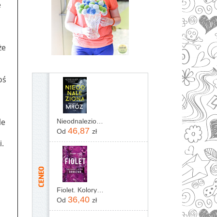
e
że
i
oś
le
Nieodnaleziona Remigiusz Mróz
46,87
Od
zł
i.
Fiolet. Kolory zła. Tom 7
36,40
Od
zł