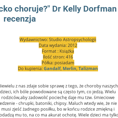
cko choruje?" Dr Kelly Dorfman
recenzja
Wydawnictwo: Studio Astropsychologii
Data wydania: 2012
Format : Książka
Ilość stron: 416
Półka: posiadam
Do kupienia:
Gandalf
,
Merlin
,
Talizman
iewielu z nas zdaje sobie sprawę z tego, że choroby naszych
dzieci, ich bóle powodowane są często tym, co jedzą. Wielu
rodziców,aby zadowolić pociechę daje mu tzw. śmieciowe
jedzenie - chrupki, batoniki, chipsy. Maluch wtedy wie, że nie
musi zjeść żadnego posiłku, bo w końcu rodzice zmiękną i
odadzą mu to, na co ma akurat ochotę. Wiele dzieci ma tylk