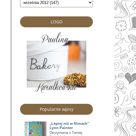
LOGO
Popularne wpisy
,,Lepiej niż w filmach"
Lynn Painter
Otrzymana z Taniej