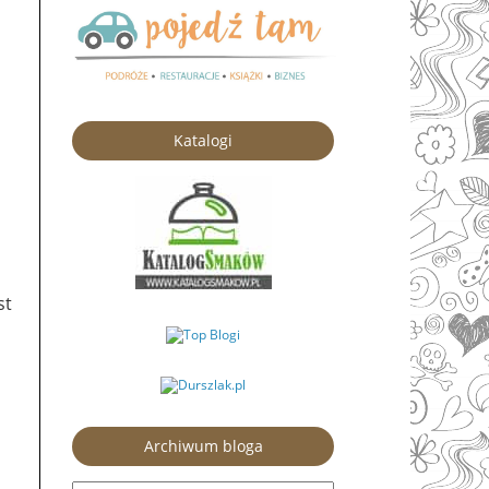
Katalogi
st
Archiwum bloga