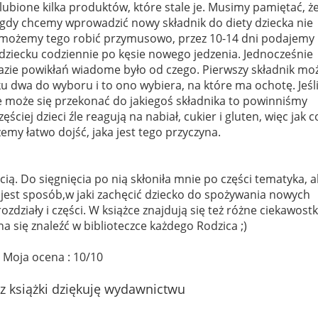
lubione kilka produktów, które stale je. Musimy pamiętać, ż
gdy chcemy wprowadzić nowy składnik do diety dziecka nie
możemy tego robić przymusowo, przez 10-14 dni podajemy
dziecku codziennie po kęsie nowego jedzenia. Jednocześnie
 razie powikłań wiadome było od czego. Pierwszy składnik mo
u dwa do wyboru i to ono wybiera, na które ma ochotę. Jeśl
ie może się przekonać do jakiegoś składnika to powinniśmy
ciej dzieci źle reagują na nabiał, cukier i gluten, więc jak c
emy łatwo dojść, jaka jest tego przyczyna.
ią. Do sięgnięcia po nią skłoniła mnie po części tematyka, a
y jest sposób,w jaki zachęcić dziecko do spożywania nowych
zdziały i części. W książce znajdują się też różne ciekawostk
a się znaleźć w biblioteczce każdego Rodzica ;)
Moja ocena : 10/10
z książki dziękuję wydawnictwu