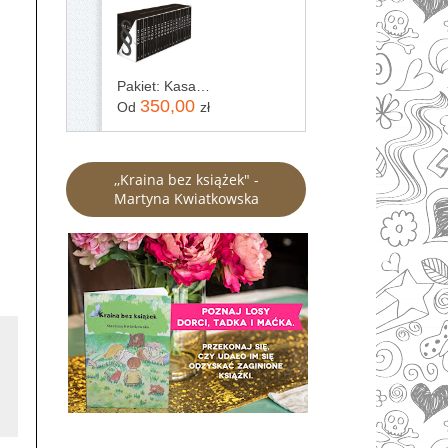
Pakiet: Kasacja / Zaginięcie / Rewizja / Immunitet / Inwigilacja / Oskarżenie / Testament / Kontratyp / Umorzenie / Wyrok / Ekstradycja / Precedens...
350,00
Od
zł
,,Kraina bez książek" -
Martyna Kwiatkowska