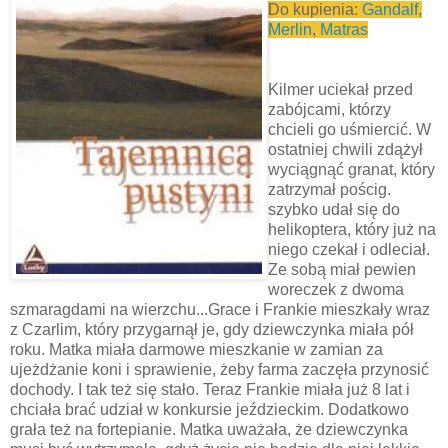
Do kupienia:
Gandalf
,
Merlin
,
Matras
Kilmer uciekał przed
zabójcami, którzy
chcieli go uśmiercić. W
ostatniej chwili zdążył
wyciągnąć granat, który
zatrzymał pościg.
szybko udał się do
helikoptera, który już na
niego czekał i odleciał.
Ze sobą miał pewien
woreczek z dwoma
szmaragdami na wierzchu...Grace i Frankie mieszkały wraz
z Czarlim, który przygarnął je, gdy dziewczynka miała pół
roku. Matka miała darmowe mieszkanie w zamian za
ujeżdżanie koni i sprawienie, żeby farma zaczęła przynosić
dochody. I tak też się stało. Teraz Frankie miała już 8 lat i
chciała brać udział w konkursie jeździeckim. Dodatkowo
grała też na fortepianie. Matka uważała, że dziewczynka