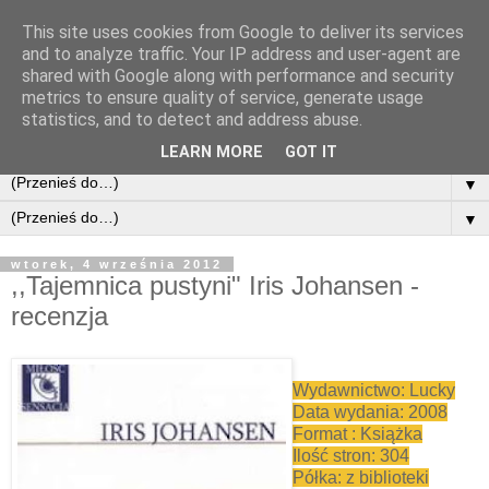
This site uses cookies from Google to deliver its services
and to analyze traffic. Your IP address and user-agent are
shared with Google along with performance and security
metrics to ensure quality of service, generate usage
statistics, and to detect and address abuse.
LEARN MORE
GOT IT
▼
▼
wtorek, 4 września 2012
,,Tajemnica pustyni" Iris Johansen -
recenzja
Wydawnictwo: Lucky
Data wydania: 2008
Format : Książka
Ilość stron: 304
Półka: z biblioteki