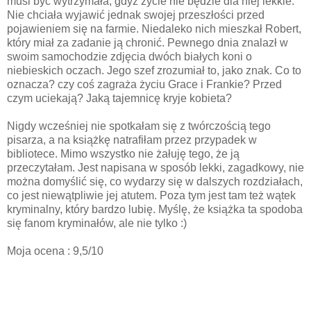
musi być wytrzymała, gdyż życie nie będzie dla niej lekkie.
Nie chciała wyjawić jednak swojej przeszłości przed
pojawieniem się na farmie. Niedaleko nich mieszkał Robert,
który miał za zadanie ją chronić. Pewnego dnia znalazł w
swoim samochodzie zdjęcia dwóch białych koni o
niebieskich oczach. Jego szef zrozumiał to, jako znak. Co to
oznacza? czy coś zagraża życiu Grace i Frankie? Przed
czym uciekają? Jaką tajemnicę kryje kobieta?
Nigdy wcześniej nie spotkałam się z twórczością tego
pisarza, a na książkę natrafiłam przez przypadek w
bibliotece. Mimo wszystko nie żałuję tego, że ją
przeczytałam. Jest napisana w sposób lekki, zagadkowy, nie
można domyślić się, co wydarzy się w dalszych rozdziałach,
co jest niewątpliwie jej atutem. Poza tym jest tam też wątek
kryminalny, który bardzo lubię. Myślę, że książka ta spodoba
się fanom kryminałów, ale nie tylko :)
Moja ocena : 9,5/10