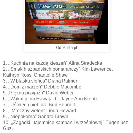
Od Merlin.pl
1. ,,Kuchnia na każdą kieszeń" Alina Stradecka
2. ,,Smak hiszpańskich pomarańczy" Kim Lawrence,
Kathryn Ross, Chantelle Shaw
3. ,,W blasku słońca" Diana Palmer
4. ,,Dom z marzeń" Debbie Macomber
5. ,Piękna przyjaźń" David Weber
6. ,,Wakacje na Hawajach" Jayne Ann Krentz
7. ,,Uśmiech niebios" Ben Bennett
8. ,, Mroczny welon" Linda Howard
9. ,,Niepokorna" Sandra Brown
10. ,,Zagadki i tajemnice kampanii wrześniowej" Eugeniusz
Guz.