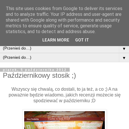
This site uses cookies from Google to deliver its services
and to analyze traffic. Your IP address and user-agent are
shared with Google along with performance and security
metrics to ensure quality of service, generate usage
statistics, and to detect and address abuse.
LEARN MORE
GOT IT
▼
▼
piątek, 5 października 2012
Październikowy stosik ;)
Wszyscy się chwalą, co dostali, to ja też, a co ;) A na
poważnie będzie wiadomo, jakich recenzji możecie się
spodziewać w październiku ;D