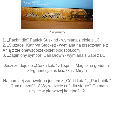
Z wymiany
1. ,,Pachnidło" Patrick Suskind - wymiana z trixie z LC
2. ,,Służące" Kathryn Stockett - wymiana na przeczytanie z
Anią z zielonewzgorzekobiet.blogspot.com
3. ,,Zaginiony symbol" Dan Brown - wymiana z Sabi z LC
Jeszcze dojdzie ,,Córka kata" z Esprit, ,,Magiczna gondola"
z Egmont i jakaś książka z Miry ;)
Najbardziej zadowolona jestem z ,,Córki kata" , ,,Pachnidła"
i ,,Dom marzeń" . A Wy widzicie coś dla siebie? Co mam
czytać w pierwszej kolejności?