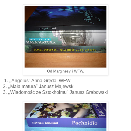
Od Marginesy i WFW.
1. ,,Angelus" Anna Gręda, WFW
2. ,,Mała matura" Janusz Majewski
3. ,,Wiadomość ze Sztokholmu" Janusz Grabowski