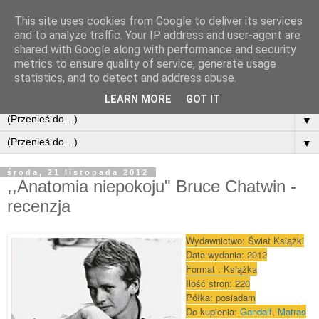
This site uses cookies from Google to deliver its services
and to analyze traffic. Your IP address and user-agent are
shared with Google along with performance and security
metrics to ensure quality of service, generate usage
statistics, and to detect and address abuse.
LEARN MORE
GOT IT
▼
▼
środa, 21 listopada 2012
,,Anatomia niepokoju" Bruce Chatwin -
recenzja
Wydawnictwo: Świat Książki
Data wydania: 2012
Format : Książka
Ilość stron: 220
Półka: posiadam
Do kupi
enia:
Gandalf
,
Matras