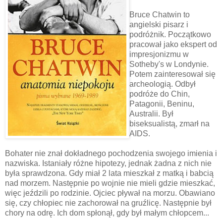
Bruce Chatwin to
angielski pisarz i
podróżnik. Początkowo
pracował jako ekspert od
impresjonizmu w
Sotheby's w Londynie.
Potem zainteresował się
archeologią. Odbył
podróże do Chin,
Patagonii, Beninu,
Australii. Był
biseksualistą, zmarł na
AIDS.
Bohater nie znał dokładnego pochodzenia swojego imienia i
nazwiska. Istaniały różne hipotezy, jednak żadna z nich nie
była sprawdzona. Gdy miał 2 lata mieszkał z matką i babcią
nad morzem. Następnie po wojnie nie mieli gdzie mieszkać,
więc jeździli po rodzinie. Ojciec pływał na morzu. Obawiano
się, czy chłopiec nie zachorował na gruźlicę. Następnie był
chory na odrę. Ich dom spłonął, gdy był małym chłopcem...