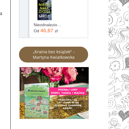
ła
Nieodnaleziona Remigiusz Mróz
46,87
Od
zł
,,Kraina bez książek" -
Martyna Kwiatkowska