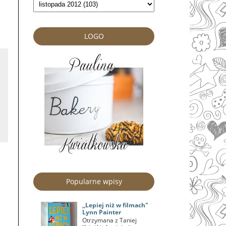
LOGO
Popularne wpisy
,,Lepiej niż w filmach"
Lynn Painter
Otrzymana z Taniej