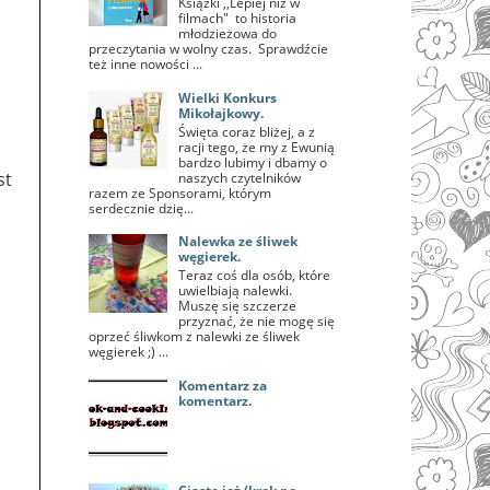
Książki ,,Lepiej niż w
filmach" to historia
młodzieżowa do
przeczytania w wolny czas. Sprawdźcie
też inne nowości ...
Wielki Konkurs
Mikołajkowy.
Święta coraz bliżej, a z
racji tego, że my z Ewunią
bardzo lubimy i dbamy o
st
naszych czytelników
razem ze Sponsorami, którym
serdecznie dzię...
Nalewka ze śliwek
węgierek.
Teraz coś dla osób, które
uwielbiają nalewki.
Muszę się szczerze
przyznać, że nie mogę się
oprzeć śliwkom z nalewki ze śliwek
węgierek ;) ...
Komentarz za
komentarz.