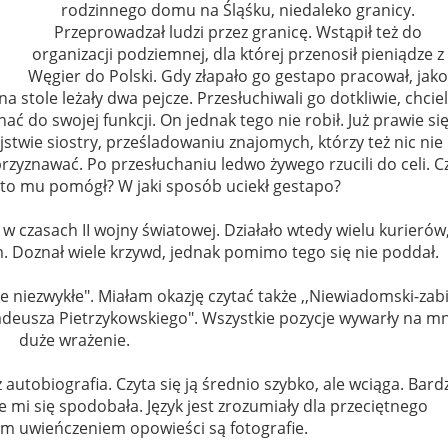
rodzinnego domu na Śląśku, niedaleko granicy.
Przeprowadzał ludzi przez granicę. Wstąpił też do
organizacji podziemnej, dla której przenosił pieniądze z
Węgier do Polski. Gdy złapało go gestapo pracował, jako
a stole leżały dwa pejcze. Przesłuchiwali go dotkliwie, chciel
ać do swojej funkcji. On jednak tego nie robił. Już prawie si
stwie siostry, prześladowaniu znajomych, którzy też nic nie
 przyznawać. Po przesłuchaniu ledwo żywego rzucili do celi. C
to mu pomógł? W jaki sposób uciekł gestapo?
w czasach II wojny światowej. Działało wtedy wielu kurierów
. Doznał wiele krzywd, jednak pomimo tego się nie poddał.
rie niezwykłe". Miałam okazję czytać także ,,Niewiadomski-zab
Tadeusza Pietrzykowskiego". Wszystkie pozycje wywarły na m
duże wrażenie.
autobiografia. Czyta się ją średnio szybko, ale wciąga. Bard
że mi się spodobała. Język jest zrozumiały dla przeciętnego
ym uwieńczeniem opowieści są fotografie.