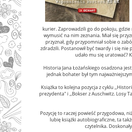
kurier. Zaprowadzili go do pokoju, gdzie n
wymusić na nim zeznania. Miał się przyzn
przyznał, gdy przypomniał sobie o zabój
zdradzili. Postanowił być twardy i się nie
udało mu się uratować? K
Historia Jana Łożańskiego osadzona jest 
jednak bohater był tym najważniejszym
Książka to kolejna pozycja z cyklu ,,Histo
prezydenta" i ,,Bokser z Auschwitz. Losy 
Pozycję to raczej powieść przygodowa, niż 
lubię książki autobiograficzne, ta tak
czytelnika. Doskonał