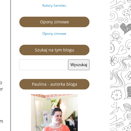
Kolory Semilac
Opony zimowe
Opony zimowe
Szukaj na tym blogu
go
Paulina - autorka bloga
er
em