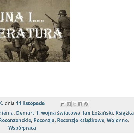
K.
dnia
14 listopada
nienia
,
Demart
,
II wojna światowa
,
Jan Łożański
,
Książka
Recenzenckie
,
Recenzja
,
Recenzje książkowe
,
Wojenne
,
Współpraca