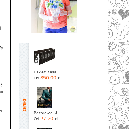
i
ę
zy
,
Pakiet: Kasacja / Zaginięcie / Rewizja / Immunitet / Inwigilacja / Oskarżenie / Testament / Kontratyp / Umorzenie / Wyrok / Ekstradycja / Precedens...
350,00
Od
zł
ić
nie
zo
Bezprawie. Joanna Chyłka. Tom 20
27,20
Od
zł