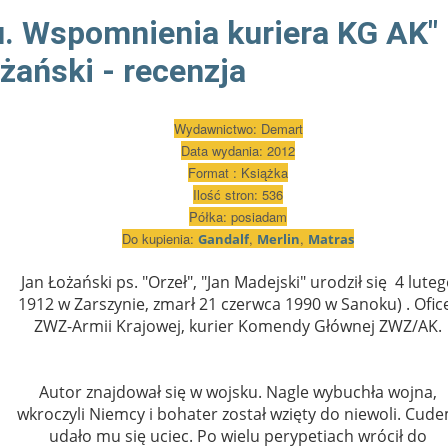
u. Wspomnienia kuriera KG AK"
żański - recenzja
Wydawnictwo: Demart
Data wydania: 2012
Format : Książka
Ilość stron: 536
Półka: posiadam
Do kupi
enia:
,
,
Gandalf
Merlin
Matras
Jan Łożański ps. "Orzeł", "Jan Madejski" urodził się 4 lute
1912 w Zarszynie, zmarł 21 czerwca 1990 w Sanoku) . Ofic
ZWZ-Armii Krajowej, kurier Komendy Głównej ZWZ/AK.
Autor znajdował się w wojsku. Nagle wybuchła wojna,
wkroczyli Niemcy i bohater został wzięty do niewoli. Cud
udało mu się uciec. Po wielu perypetiach wrócił do