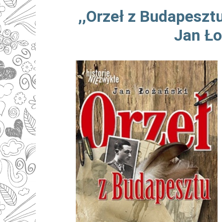
,,Orzeł z Budapeszt
Jan Ło