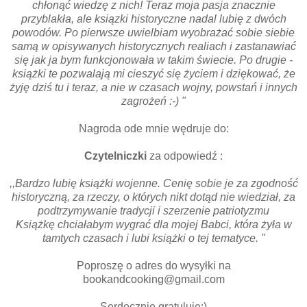
chłonąć wiedzę z nich! Teraz moja pasja znacznie
przyblakła, ale ksiązki historyczne nadal lubię z dwóch
powodów. Po pierwsze uwielbiam wyobrażać sobie siebie
samą w opisywanych historycznych realiach i zastanawiać
się jak ja bym funkcjonowała w takim świecie. Po drugie -
książki te pozwalają mi cieszyć się życiem i dziękować, że
żyję dziś tu i teraz, a nie w czasach wojny, powstań i innych
zagrożeń :-) "
Nagroda ode mnie wędruje do:
Czytelniczki
za odpowiedź :
,,Bardzo lubię książki wojenne. Cenię sobie je za zgodność
historyczną, za rzeczy, o których nikt dotąd nie wiedział, za
podtrzymywanie tradycji i szerzenie patriotyzmu
Książkę chciałabym wygrać dla mojej Babci, która żyła w
tamtych czasach i lubi książki o tej tematyce. "
Poproszę o adres do wysyłki na
bookandcooking@gmail.com
Serdecznie gratuluję:)