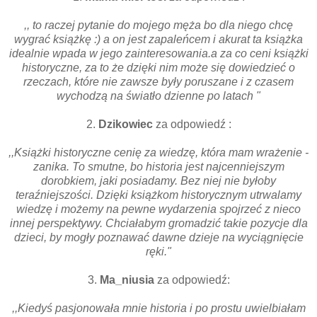
,, to raczej pytanie do mojego męża bo dla niego chcę
wygrać książkę :) a on jest zapaleńcem i akurat ta książka
idealnie wpada w jego zainteresowania.a za co ceni książki
historyczne, za to że dzięki nim może się dowiedzieć o
rzeczach, które nie zawsze były poruszane i z czasem
wychodzą na światło dzienne po latach "
2.
Dzikowiec
za odpowiedź :
,,Książki historyczne cenię za wiedzę, która mam wrażenie -
zanika. To smutne, bo historia jest najcenniejszym
dorobkiem, jaki posiadamy. Bez niej nie byłoby
teraźniejszości. Dzięki książkom historycznym utrwalamy
wiedzę i możemy na pewne wydarzenia spojrzeć z nieco
innej perspektywy. Chciałabym gromadzić takie pozycje dla
dzieci, by mogły poznawać dawne dzieje na wyciągnięcie
ręki."
3.
Ma_niusia
za odpowiedź:
,,Kiedyś pasjonowała mnie historia i po prostu uwielbiałam