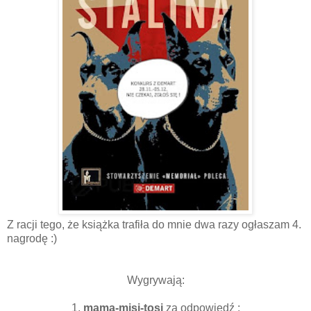
Z racji tego, że książka trafiła do mnie dwa razy ogłaszam 4.
nagrodę :)
Wygrywają:
1.
mama-misi-tosi
za odpowiedź :