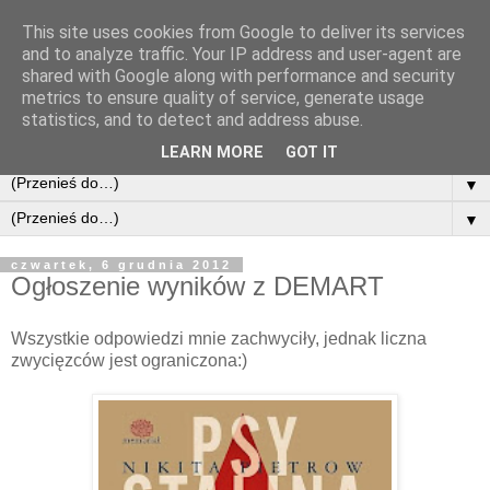
This site uses cookies from Google to deliver its services
and to analyze traffic. Your IP address and user-agent are
shared with Google along with performance and security
metrics to ensure quality of service, generate usage
statistics, and to detect and address abuse.
LEARN MORE
GOT IT
▼
▼
czwartek, 6 grudnia 2012
Ogłoszenie wyników z DEMART
Wszystkie odpowiedzi mnie zachwyciły, jednak liczna
zwycięzców jest ograniczona:)