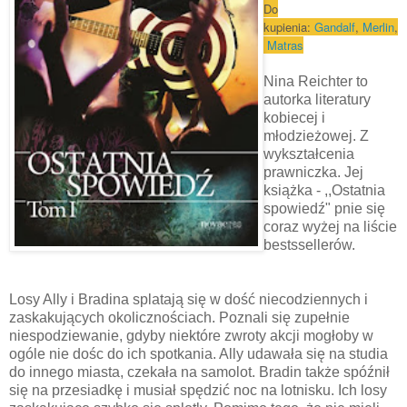
Do
kupi
enia:
Gandalf
,
Merlin
,
Matras
Nina Reichter to
autorka literatury
kobiecej i
młodzieżowej. Z
wykształcenia
prawniczka. Jej
książka - ,,Ostatnia
spowiedź" pnie się
coraz wyżej na liście
bestssellerów.
Losy Ally i Bradina splatają się w dość niecodziennych i
zaskakujących okolicznościach. Poznali się zupełnie
niespodziewanie, gdyby niektóre zwroty akcji mogłoby w
ogóle nie dośc do ich spotkania. Ally udawała się na studia
do innego miasta, czekała na samolot. Bradin także spóźnił
się na przesiadkę i musiał spędzić noc na lotnisku. Ich losy