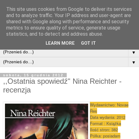
This site uses cookies from Google to deliver its services
and to analyze traffic. Your IP address and user-agent are
shared with Google along with performance and security
metrics to ensure quality of service, generate usage
statistics, and to detect and address abuse.
LEARN MORE
GOT IT
▼
▼
sobota, 15 grudnia 2012
,,Ostatnia spowiedź" Nina Reichter -
recenzja
Wydawnictwo: Novae
Res
Data wydania: 2012
Format : Książka
Ilość stron: 382
Półka: posiadam