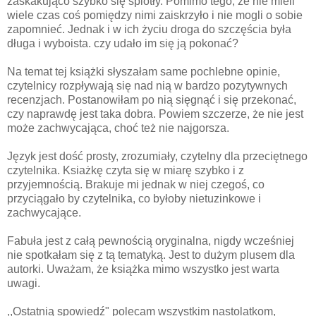
zaskakująco szybko się splotły. Pomimo tego, że nie mieli
wiele czas coś pomiędzy nimi zaiskrzyło i nie mogli o sobie
zapomnieć. Jednak i w ich życiu droga do szczęścia była
długa i wyboista. czy udało im się ją pokonać?
Na temat tej książki słyszałam same pochlebne opinie,
czytelnicy rozpływają się nad nią w bardzo pozytywnych
recenzjach. Postanowiłam po nią sięgnąć i się przekonać,
czy naprawdę jest taka dobra. Powiem szczerze, że nie jest
może zachwycająca, choć też nie najgorsza.
Język jest dość prosty, zrozumiały, czytelny dla przeciętnego
czytelnika. Ksiażkę czyta się w miarę szybko i z
przyjemnością. Brakuje mi jednak w niej czegoś, co
przyciągało by czytelnika, co byłoby nietuzinkowe i
zachwycające.
Fabuła jest z całą pewnością oryginalna, nigdy wcześniej
nie spotkałam się z tą tematyką. Jest to dużym plusem dla
autorki. Uważam, że książka mimo wszystko jest warta
uwagi.
,,Ostatnią spowiedź" polecam wszystkim nastolatkom,