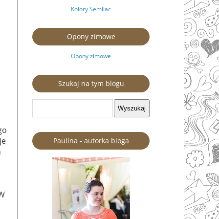
Kolory Semilac
Opony zimowe
Opony zimowe
Szukaj na tym blogu
go
je
Paulina - autorka bloga
h
 W