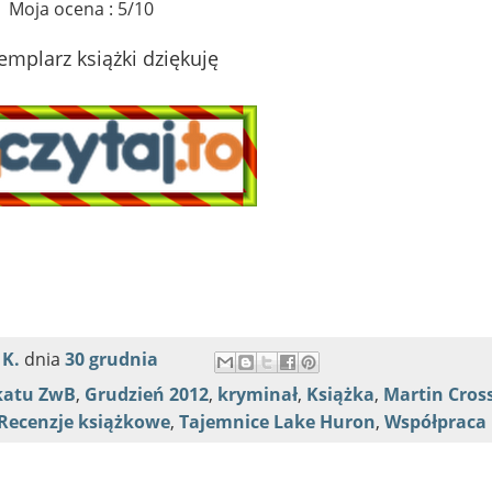
Moja ocena : 5/10
emplarz książki dziękuję
 K.
dnia
30 grudnia
katu ZwB
,
Grudzień 2012
,
kryminał
,
Książka
,
Martin Cros
Recenzje książkowe
,
Tajemnice Lake Huron
,
Współpraca