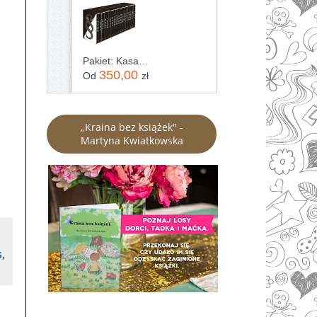
Pakiet: Kasacja / Zaginięcie / Rewizja / Immunitet / Inwigilacja / Oskarżenie / Testament / Kontratyp / Umorzenie / Wyrok / Ekstradycja / Precedens...
350,00
Od
zł
,,Kraina bez książek" -
Martyna Kwiatkowska
s
,