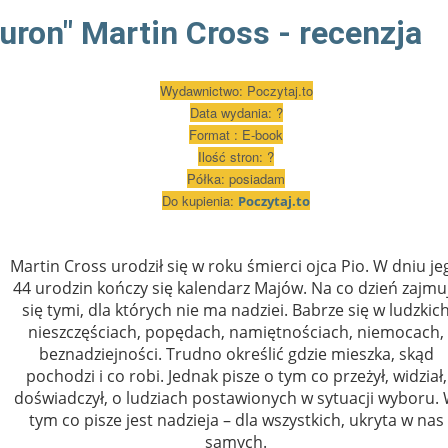
uron" Martin Cross - recenzja
Wydawnictwo: Poczytaj.to
Data wydania: ?
Format : E-book
Ilość stron: ?
Półka: posiadam
Do kupi
enia:
Poczytaj.to
Martin Cross urodził się w roku śmierci ojca Pio. W dniu je
44 urodzin kończy się kalendarz Majów. Na co dzień zajmu
się tymi, dla których nie ma nadziei. Babrze się w ludzkic
nieszczęściach, popędach, namiętnościach, niemocach,
beznadziejności. Trudno określić gdzie mieszka, skąd
pochodzi i co robi. Jednak pisze o tym co przeżył, widział,
doświadczył, o ludziach postawionych w sytuacji wyboru.
tym co pisze jest nadzieja – dla wszystkich, ukryta w nas
samych.