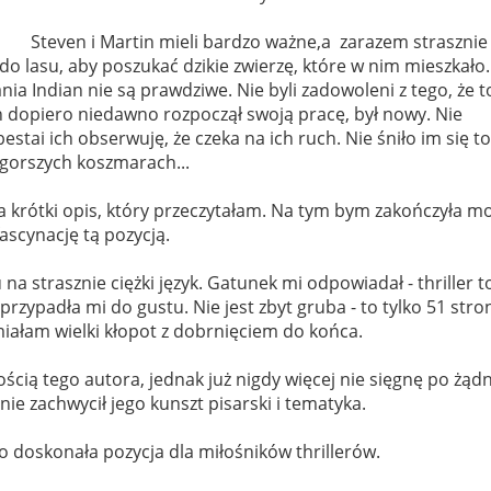
Steven i Martin mieli bardzo ważne,a zarazem strasznie
do lasu, aby poszukać dzikie zwierzę, które w nim mieszkało.
ania Indian nie są prawdziwe. Nie byli zadowoleni z tego, że t
ch dopiero niedawno rozpoczął swoją pracę, był nowy. Nie
estai ich obserwuję, że czeka na ich ruch. Nie śniło im się t
gorszych koszmarach...
a krótki opis, który przeczytałam. Na tym bym zakończyła m
fascynację tą pozycją.
 na strasznie ciężki język. Gatunek mi odpowiadał - thriller t
 przypadła mi do gustu. Nie jest zbyt gruba - to tylko 51 stro
ałam wielki kłopot z dobrnięciem do końca.
ścią tego autora, jednak już nigdy więcej nie sięgnę po żąd
nie zachwycił jego kunszt pisarski i tematyka.
o doskonała pozycja dla miłośników thrillerów.