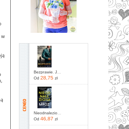
o
o w
oją
Bezprawie. Joanna Chyłka. Tom 20
o
28,75
Od
zł
n,
ną
Nieodnaleziona Remigiusz Mróz
46,87
Od
zł