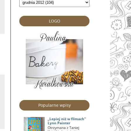
LOGO
Popularne wpisy
,,Lepiej niż w filmach"
Lynn Painter
Otrzymana z Taniej