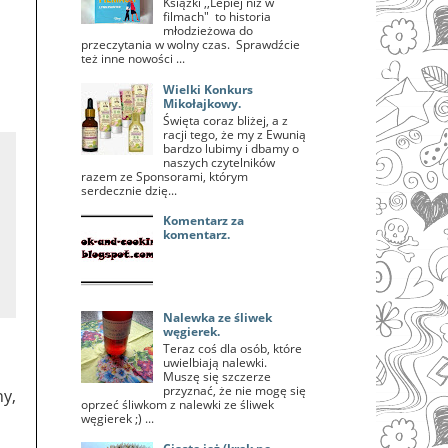
Książki ,,Lepiej niż w
filmach" to historia
młodzieżowa do
przeczytania w wolny czas. Sprawdźcie
też inne nowości ...
Wielki Konkurs
Mikołajkowy.
Święta coraz bliżej, a z
racji tego, że my z Ewunią
bardzo lubimy i dbamy o
naszych czytelników
razem ze Sponsorami, którym
serdecznie dzię...
Komentarz za
komentarz.
Nalewka ze śliwek
węgierek.
Teraz coś dla osób, które
uwielbiają nalewki.
Muszę się szczerze
przyznać, że nie mogę się
ny,
oprzeć śliwkom z nalewki ze śliwek
węgierek ;) ...