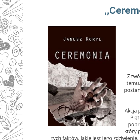
,,Cerem
Z twó
temu.
postan
Akcja 
Pią
poprz
który 
tych faktów. Jakie jest jego zdziwienie