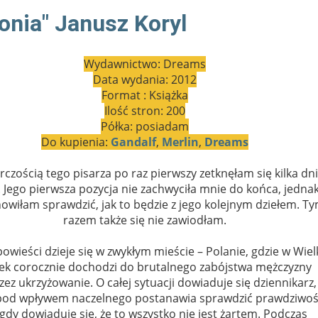
onia" Janusz Koryl
Wydawnictwo: Dreams
Data wydania: 2012
Format : Książka
Ilość stron: 200
Półka: posiadam
Do kupienia:
Gandalf
,
Merlin
,
Dreams
rczością tego pisarza po raz pierwszy zetknęłam się kilka dni
 Jego pierwsza pozycja nie zachwyciła mnie do końca, jedna
owiłam sprawdzić, jak to będzie z jego kolejnym dziełem. T
razem także się nie zawiodłam.
powieści dzieje się w zwykłym mieście – Polanie, gdzie w Wiel
tek corocznie dochodzi do brutalnego zabójstwa mężczyzny
ez ukrzyżowanie. O całej sytuacji dowiaduje się dziennikarz,
pod wpływem naczelnego postanawia sprawdzić prawdziwo
, gdy dowiaduje się, że to wszystko nie jest żartem. Podczas