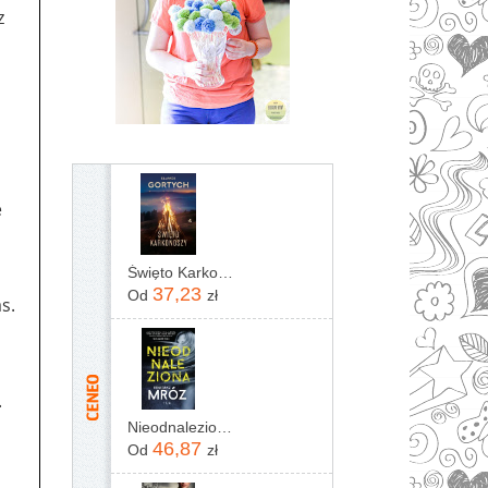
z
e
Święto Karkonoszy
37,23
Od
zł
s.
.
Nieodnaleziona Remigiusz Mróz
46,87
Od
zł