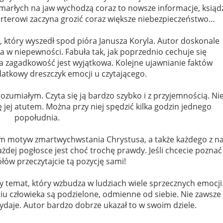
arłych na jaw wychodzą coraz to nowsze informacje, ksiąd
orterowi zaczyna grozić coraz większe niebezpieczeństwo…
, który wyszedł spod pióra Janusza Koryla. Autor doskonale
ka w niepewności. Fabuła tak, jak poprzednio cechuje się
 zagadkowość jest wyjątkowa. Kolejne ujawnianie faktów
atkowy dreszczyk emocji u czytającego.
rozumiałym. Czyta się ją bardzo szybko i z przyjemnością. Ni
ę jej atutem. Można przy niej spędzić kilka godzin jednego
popołudnia.
am motyw zmartwychwstania Chrystusa, a także każdego z na
ażdej pogłosce jest choć trochę prawdy. Jeśli chcecie poznać
łów przeczytajcie tą pozycję sami!
y temat, który wzbudza w ludziach wiele sprzecznych emocji
ciu człowieka są podzielone, odmienne od siebie. Nie zawsze
wydaje. Autor bardzo dobrze ukazał to w swoim dziele.