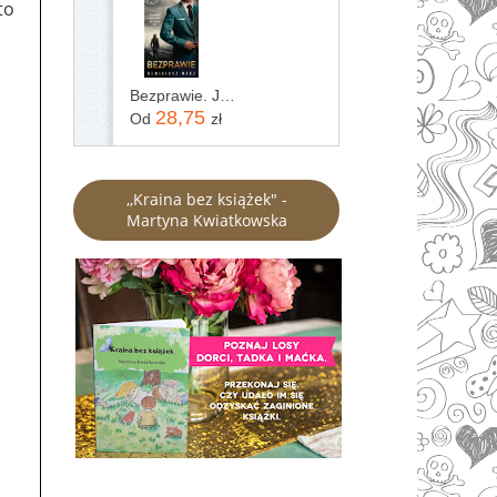
to
Bezprawie. Joanna Chyłka. Tom 20
28,75
Od
zł
ą
,,Kraina bez książek" -
Martyna Kwiatkowska