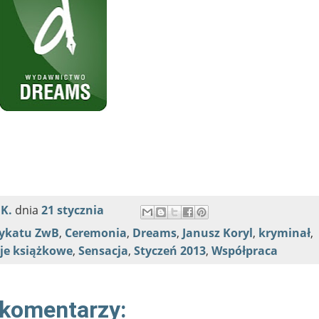
 K.
dnia
21 stycznia
dykatu ZwB
,
Ceremonia
,
Dreams
,
Janusz Koryl
,
kryminał
,
je książkowe
,
Sensacja
,
Styczeń 2013
,
Współpraca
 komentarzy: