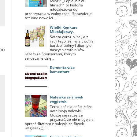
Książki ,,Lepiej niż w
filmach" to historia
młodzieżowa do
przeczytania w wolny czas. Sprawdźcie
też inne nowości ...
Wielki Konkurs
Mikołajkowy.
Święta coraz bliżej, a z
racji tego, że my z Ewunią
bardzo lubimy i dbamy o
po
naszych czytelników
razem ze Sponsorami, którym
serdecznie dzię...
Komentarz za
komentarz.
Nalewka ze śliwek
węgierek.
Teraz coś dla osób, które
uwielbiają nalewki.
Muszę się szczerze
przyznać, że nie mogę się
oprzeć śliwkom z nalewki ze śliwek
węgierek ;) ...