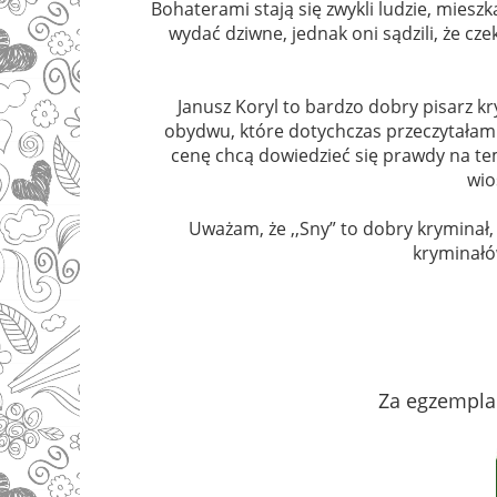
Bohaterami stają się zwykli ludzie, mieszk
wydać dziwne, jednak oni sądzili, że cz
Janusz Koryl to bardzo dobry pisarz k
obydwu, które dotychczas przeczytałam 
cenę chcą dowiedzieć się prawdy na te
wio
Uważam, że ,,Sny” to dobry kryminał,
kryminałów
Za egzemplarz