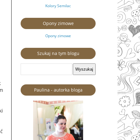
Kolory Semilac
Opony zimowe
Opony zimowe
Szukaj na tym blogu
k
ym
Paulina - autorka bloga
ki
ść