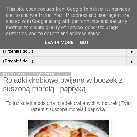
This site uses cookies from Google to deliver its services
and to analyze traffic. Your IP address and user-agent are
shared with Google along with performance and security
metrics to ensure quality of service, generate usage
statistics, and to detect and address abuse.
LEARN MORE
GOT IT
▼
▼
niedziela, 6 stycznia 2013
Roladki drobiowe owijane w boczek z
suszoną morelą i papryką
To już kolejna odsłona roladek owijanych w boczek:) Tym
razem z suszoną morelą i papryką.