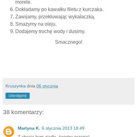
morele.
Dokładamy po kawałku filetu z kurczaka.
Zawijamy, przekłuwając wykałaczką.
Smażymy na oleju.
Dodajemy trochę wody i dusimy.
Smacznego!
Kruszynka
dnia
06 stycznia
Udostępnij
38 komentarzy:
Martyna K.
6 stycznia 2013 18:49
Z chęcią bym zjadła, świetny przepis!