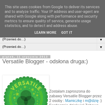
This site uses cookies from Google to deliver its services
and to analyze traffic. Your IP address and user-agent are
shared with Google along with performance and security
metrics to ensure quality of service, generate usage
statistics, and to detect and address abuse.
LEARN MORE
GOT IT
▼
▼
piątek, 11 stycznia 2013
Versatile Blogger - odsłona druga:)
Zostałam zaproszona do
zabawy Versatile Blogger przez
2 osoby :
Mamiczkę
i
m@dzię
:)