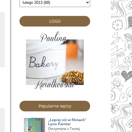
LOGO
Popularne wpisy
,,Lepiej niż w filmach"
Lynn Painter
Otrzymana z Taniej