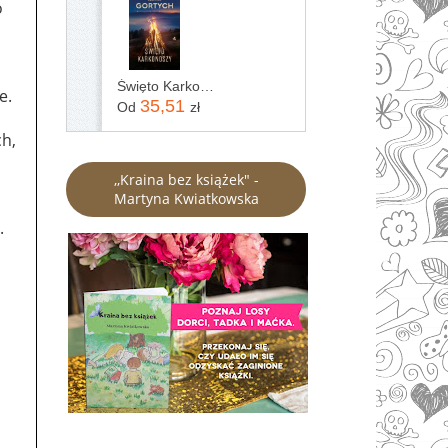
o
Święto Karkonoszy
e.
35,51
Od
zł
ch,
,,Kraina bez książek" -
Martyna Kwiatkowska
.