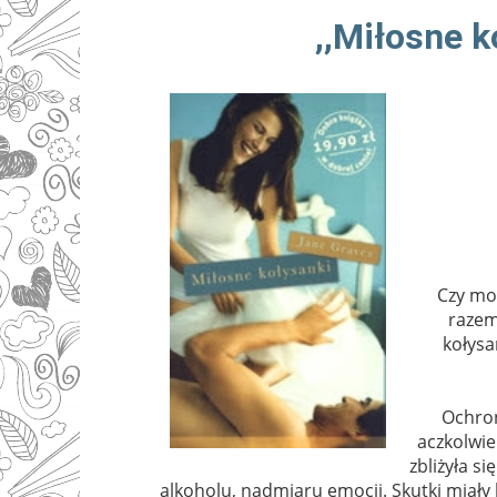
,,Miłosne k
Czy moż
razem?
kołysa
Ochron
aczkolwie
zbliżyła s
alkoholu, nadmiaru emocji. Skutki miały 