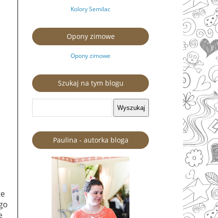
Kolory Semilac
Opony zimowe
Opony zimowe
Szukaj na tym blogu
Paulina - autorka bloga
te
ego
e