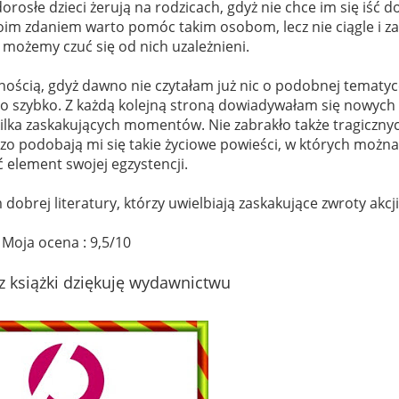
dorosłe dzieci żerują na rodzicach, gdyż nie chce im się iść d
oim zdaniem warto pomóc takim osobom, lecz nie ciągle i za
 możemy czuć się od nich uzależnieni.
ością, gdyż dawno nie czytałam już nic o podobnej tematyc
rdzo szybko. Z każdą kolejną stroną dowiadywałam się nowych
kilka zaskakujących momentów. Nie zabrakło także tragiczny
o podobają mi się takie życiowe powieści, w których można
 element swojej egzystencji.
obrej literatury, którzy uwielbiają zaskakujące zwroty akcji
Moja ocena : 9,5/10
z książki dziękuję wydawnictwu