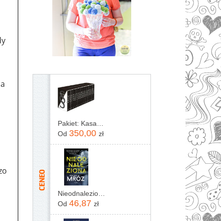
dy
ja
Pakiet: Kasacja / Zaginięcie / Rewizja / Immunitet / Inwigilacja / Oskarżenie / Testament / Kontratyp / Umorzenie / Wyrok / Ekstradycja / Precedens...
j
350,00
Od
zł
zo
Nieodnaleziona Remigiusz Mróz
46,87
Od
zł