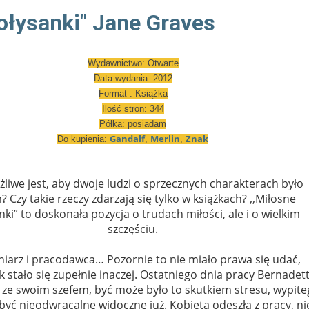
ołysanki" Jane Graves
Wydawnictwo: Otwarte
Data wydania: 2012
Format : Książka
Ilość stron: 344
Półka: posiadam
Gandalf
Merlin
Znak
Do kupienia:
,
,
liwe jest, aby dwoje ludzi o sprzecznych charakterach było
 Czy takie rzeczy zdarzają się tylko w książkach? ,,Miłosne
nki” to doskonała pozycja o trudach miłości, ale i o wielkim
szczęściu.
iarz i pracodawca… Pozornie to nie miało prawa się udać,
k stało się zupełnie inaczej. Ostatniego dnia pracy Bernadet
ię ze swoim szefem, być może było to skutkiem stresu, wypit
być nieodwracalne widoczne już. Kobieta odeszła z pracy, ni