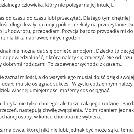
alnego człowieka, który nie polegał na jej intuicji…
nas od czasu do czasu lubi przeczytać. Dlatego tym chętniej
dość długo leżały na mojej półce i czekały na przeczytanie. G
ło już odwrotu, przepadłam. Pozycja bardzo przypadła mi do
m z nią kilka naprawdę miłych godzin!
ednak nie można dać się ponieść emocjom. Dziecko to decyz
sza odpowiedzialność, z którą należy się zmierzyć. Nie od razu
y dobrymi rodzicami. To zapewneprzychodzi z czasem…
ie zaznał miłości, a do wszystkiego musiał dojść dzięki swoje
 i udało mu się osiągnąć sukces.
W życiu codziennym należy
zięki własnej umiejętności możemy coś osiągnąć.
dotyka nie tylko chorego, ale także całą jego rodzinę.
Bard
wyrzeczeń, następują chwilę zwątpienia. Moim zdaniem jednak
kochanej osoby, w końcu choroba nie wybiera…
czarna owca, której nikt nie lubi, jednak być może są ku temu