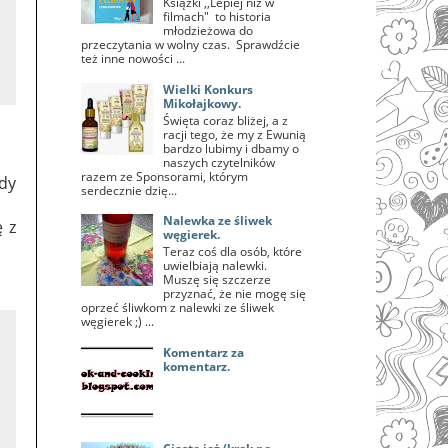
Książki ,,Lepiej niż w
filmach" to historia
młodzieżowa do
przeczytania w wolny czas. Sprawdźcie
też inne nowości ...
Wielki Konkurs
Mikołajkowy.
Święta coraz bliżej, a z
racji tego, że my z Ewunią
bardzo lubimy i dbamy o
naszych czytelników
razem ze Sponsorami, którym
edy
serdecznie dzię...
Nalewka ze śliwek
ę z
węgierek.
Teraz coś dla osób, które
uwielbiają nalewki.
Muszę się szczerze
przyznać, że nie mogę się
oprzeć śliwkom z nalewki ze śliwek
węgierek ;) ...
Komentarz za
komentarz.