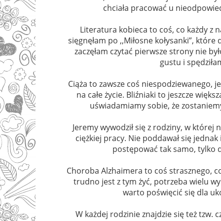
chciała pracować u nieodpowiedzi
Literatura kobieca to coś, co każdy z 
sięgnęłam po ,,Miłosne kołysanki”, które 
zaczęłam czytać pierwsze strony nie by
gustu i spędziła
Ciąża to zawsze coś niespodziewanego, j
na całe życie. Bliźniaki to jeszcze więk
uświadamiamy sobie, że zostaniem
Jeremy wywodził się z rodziny, w której n
ciężkiej pracy. Nie poddawał się jednak
postępować tak samo, tylko d
Choroba Alzhaimera to coś strasznego, co 
trudno jest z tym żyć, potrzeba wielu 
warto poświęcić się dla u
W każdej rodzinie znajdzie się też tzw. 