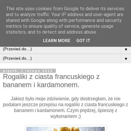
This site uses cookies from Google to deliver its services
and to analyze traffic. Your IP address and user-agent are
shared with Google along with performance and security
metrics to ensure quality of service, generate usage
statistics, and to detect and address abuse.
LEARN MORE
GOT IT
▼
▼
piątek, 1 lutego 2013
Rogaliki z ciasta francuskiego z
bananem i kardamonem.
Jakież było moje zdziwienie, gdy dostrzegłam, że nie
podałam jeszcze przepisu na rogaliki z ciasta francuskiego z
bananem i kardamonem. Czym prędzej, śpieszę z
wykonaniem ;)