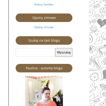
Kolory Semilac
Opony zimowe
Opony zimowe
Szukaj na tym blogu
Paulina - autorka bloga