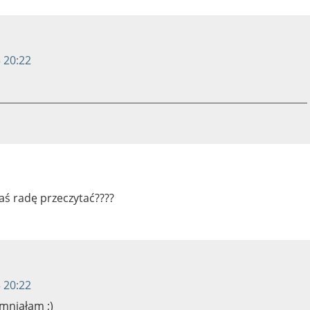
 20:22
aś radę przeczytać????
 20:22
omniałam ;)