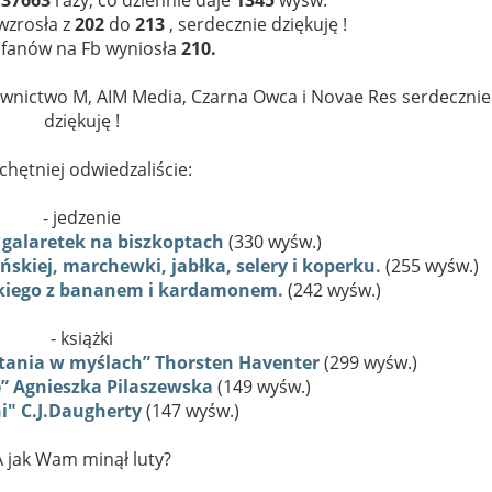
wzrosła z
202
do
213
, serdecznie dziękuję !
 fanów na Fb wyniosła
210.
wnictwo M, AIM Media, Czarna Owca i Novae Res serdecznie
dziękuję !
chętniej odwiedzaliście:
- jedzenie
 galaretek na biszkoptach
(330 wyśw.)
skiej, marchewki, jabłka, selery i koperku.
(255 wyśw.)
uskiego z bananem i kardamonem.
(242 wyśw.)
- książki
zytania w myślach” Thorsten Haventer
(299 wyśw.)
ie” Agnieszka Pilaszewska
(149 wyśw.)
i" C.J.Daugherty
(147 wyśw.)
A jak Wam minął luty?