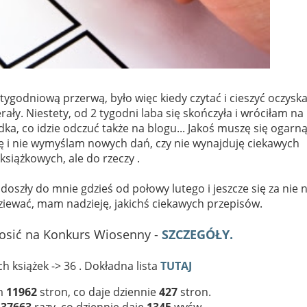
3-tygodniową przerwą, było więc kiedy czytać i cieszyć oczysk
ły. Niestety, od 2 tygodni laba się skończyła i wróciłam na
dka, co idzie odczuć także na blogu... Jakoś muszę się ogarną
ę i nie wymyślam nowych dań, czy nie wynajduję ciekawych
 książkowych, ale do rzeczy .
doszły do mnie gdzieś od połowy lutego i jeszcze się za nie n
ziewać, mam nadzieję, jakichś ciekawych przepisów.
osić na Konkurs Wiosenny -
SZCZEGÓŁY.
h książek -> 36 . Dokładna lista
TUTAJ
am
11962
stron, co daje dziennie
427
stron.
e
37663
razy, co dziennie daje
1345
wyśw.