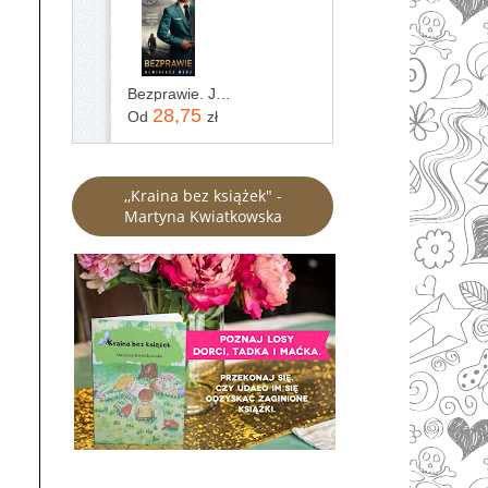
Bezprawie. Joanna Chyłka. Tom 20
28,75
Od
zł
,,Kraina bez książek" -
Martyna Kwiatkowska