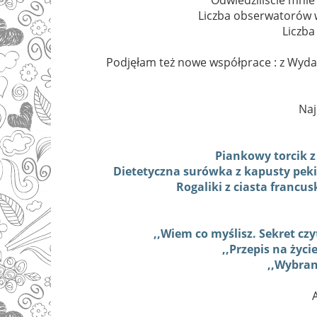
Liczba obserwatorów 
Liczba
Podjęłam też nowe współprace : z Wyda
Naj
Piankowy torcik z
Dietetyczna surówka z kapusty pekiń
Rogaliki z ciasta franc
,,Wiem co myślisz. Sekret c
,,Przepis na życ
,,Wybran