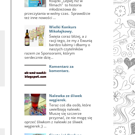
Książki ,,Lepiej niż w
filmach" to historia
młodzieżowa do
przeczytania w wolny czas. Sprawdźcie
też inne nowości ...
Wielki Konkurs
Mikołajkowy.
Święta coraz bliżej, a z
racji tego, że my z Ewunią
bardzo lubimy i dbamy o
naszych czytelników
razem ze Sponsorami, którym
serdecznie dzię...
Komentarz za
komentarz.
Nalewka ze śliwek
węgierek.
Teraz coś dla osób, które
uwielbiają nalewki.
Muszę się szczerze
przyznać, że nie mogę się
oprzeć śliwkom z nalewki ze śliwek
węgierek ;) ...