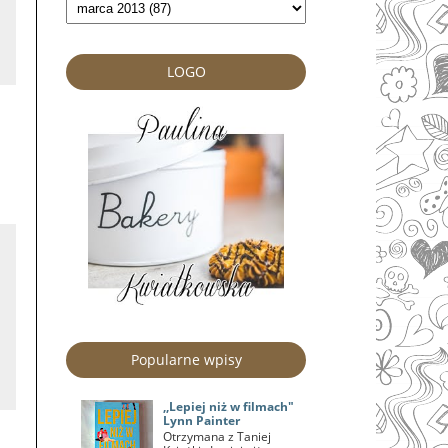
LOGO
Popularne wpisy
,,Lepiej niż w filmach"
Lynn Painter
Otrzymana z Taniej