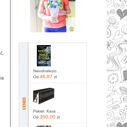
a
ć,
Nieodnaleziona Remigiusz Mróz
46,87
Od
zł
ie
Pakiet: Kasacja / Zaginięcie / Rewizja / Immunitet / Inwigilacja / Oskarżenie / Testament / Kontratyp / Umorzenie / Wyrok / Ekstradycja / Precedens...
350,00
Od
zł