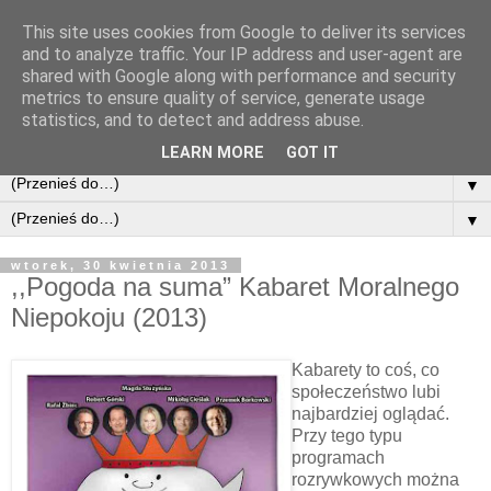
This site uses cookies from Google to deliver its services
and to analyze traffic. Your IP address and user-agent are
shared with Google along with performance and security
metrics to ensure quality of service, generate usage
statistics, and to detect and address abuse.
LEARN MORE
GOT IT
▼
▼
wtorek, 30 kwietnia 2013
,,Pogoda na suma” Kabaret Moralnego
Niepokoju (2013)
Kabarety to coś, co
społeczeństwo lubi
najbardziej oglądać.
Przy tego typu
programach
rozrywkowych można