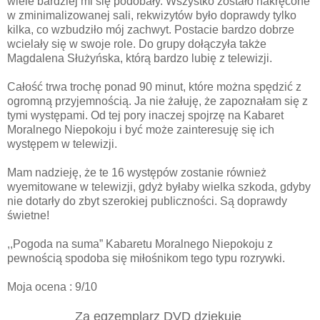
wiele bardziej mi się podobały. Wszystko zostało nakręcone
w zminimalizowanej sali, rekwizytów było doprawdy tylko
kilka, co wzbudziło mój zachwyt. Postacie bardzo dobrze
wcielały się w swoje role. Do grupy dołączyła także
Magdalena Służyńska, którą bardzo lubię z telewizji.
Całość trwa trochę ponad 90 minut, które można spędzić z
ogromną przyjemnością. Ja nie żałuję, że zapoznałam się z
tymi występami. Od tej pory inaczej spojrzę na Kabaret
Moralnego Niepokoju i być może zainteresuję się ich
występem w telewizji.
Mam nadzieję, że te 16 występów zostanie również
wyemitowane w telewizji, gdyż byłaby wielka szkoda, gdyby
nie dotarły do zbyt szerokiej publiczności. Są doprawdy
świetne!
,,Pogoda na suma” Kabaretu Moralnego Niepokoju z
pewnością spodoba się miłośnikom tego typu rozrywki.
Moja ocena : 9/10
Za egzemplarz DVD dziękuję