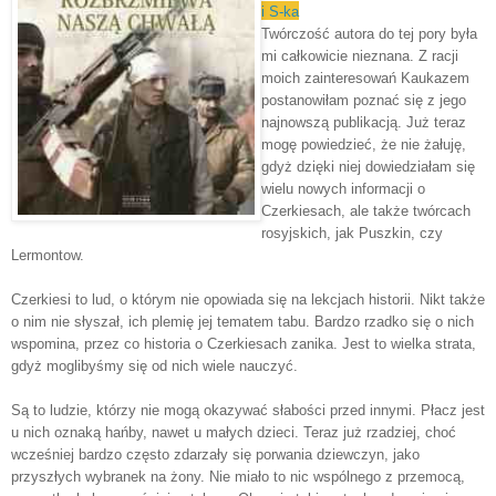
i S-ka
Twórczość autora do tej pory była
mi całkowicie nieznana. Z racji
moich zainteresowań Kaukazem
postanowiłam poznać się z jego
najnowszą publikacją. Już teraz
mogę powiedzieć, że nie żałuję,
gdyż dzięki niej dowiedziałam się
wielu nowych informacji o
Czerkiesach, ale także twórcach
rosyjskich, jak Puszkin, czy
Lermontow.
Czerkiesi to lud, o którym nie opowiada się na lekcjach historii. Nikt także
o nim nie słyszał, ich plemię jej tematem tabu. Bardzo rzadko się o nich
wspomina, przez co historia o Czerkiesach zanika. Jest to wielka strata,
gdyż moglibyśmy się od nich wiele nauczyć.
Są to ludzie, którzy nie mogą okazywać słabości przed innymi. Płacz jest
u nich oznaką hańby, nawet u małych dzieci. Teraz już rzadziej, choć
wcześniej bardzo często zdarzały się porwania dziewczyn, jako
przyszłych wybranek na żony. Nie miało to nic wspólnego z przemocą,