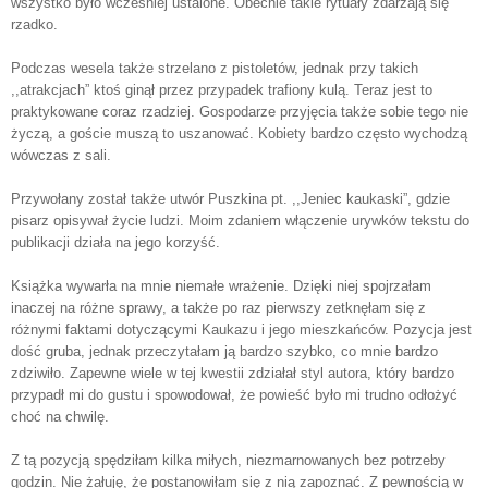
wszystko było wcześniej ustalone. Obecnie takie rytuały zdarzają się
rzadko.
Podczas wesela także strzelano z pistoletów, jednak przy takich
,,atrakcjach” ktoś ginął przez przypadek trafiony kulą. Teraz jest to
praktykowane coraz rzadziej. Gospodarze przyjęcia także sobie tego nie
życzą, a goście muszą to uszanować. Kobiety bardzo często wychodzą
wówczas z sali.
Przywołany został także utwór Puszkina pt. ,,Jeniec kaukaski”, gdzie
pisarz opisywał życie ludzi. Moim zdaniem włączenie urywków tekstu do
publikacji działa na jego korzyść.
Książka wywarła na mnie niemałe wrażenie. Dzięki niej spojrzałam
inaczej na różne sprawy, a także po raz pierwszy zetknęłam się z
różnymi faktami dotyczącymi Kaukazu i jego mieszkańców. Pozycja jest
dość gruba, jednak przeczytałam ją bardzo szybko, co mnie bardzo
zdziwiło. Zapewne wiele w tej kwestii zdziałał styl autora, który bardzo
przypadł mi do gustu i spowodował, że powieść było mi trudno odłożyć
choć na chwilę.
Z tą pozycją spędziłam kilka miłych, niezmarnowanych bez potrzeby
godzin. Nie żałuję, że postanowiłam się z nią zapoznać. Z pewnością w