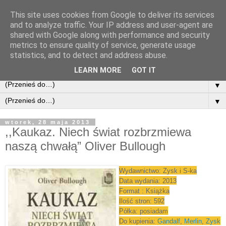
This site uses cookies from Google to deliver its services
and to analyze traffic. Your IP address and user-agent are
shared with Google along with performance and security
metrics to ensure quality of service, generate usage
statistics, and to detect and address abuse.
LEARN MORE
GOT IT
▼
▼
wtorek, 28 maja 2013
,,Kaukaz. Niech świat rozbrzmiewa
naszą chwałą” Oliver Bullough
Wydawnictwo: Zysk i S-ka
Data wydania: 2013
Format : Książka
Ilość stron: 592
Półka: posiadam
Do kupienia:
Gandalf
,
Merlin
,
Zysk