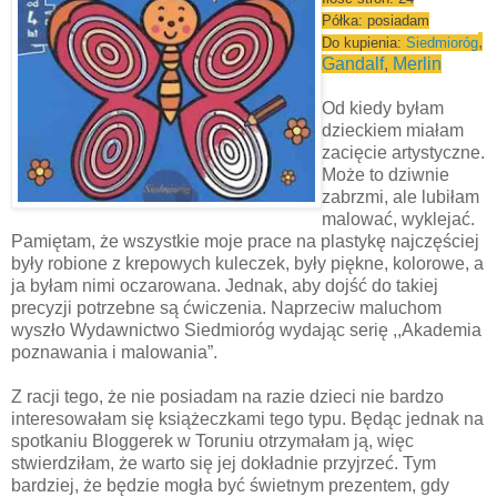
Półka: posiadam
,
Do kupienia:
Siedmioróg
Gandalf
,
Merlin
Od kiedy byłam
dzieckiem miałam
zacięcie artystyczne.
Może to dziwnie
zabrzmi, ale lubiłam
malować, wyklejać.
Pamiętam, że wszystkie moje prace na plastykę najczęściej
były robione z krepowych kuleczek, były piękne, kolorowe, a
ja byłam nimi oczarowana. Jednak, aby dojść do takiej
precyzji potrzebne są ćwiczenia. Naprzeciw maluchom
wyszło Wydawnictwo Siedmioróg wydając serię ,,Akademia
poznawania i malowania”.
Z racji tego, że nie posiadam na razie dzieci nie bardzo
interesowałam się książeczkami tego typu. Będąc jednak na
spotkaniu Bloggerek w Toruniu otrzymałam ją, więc
stwierdziłam, że warto się jej dokładnie przyjrzeć. Tym
bardziej, że będzie mogła być świetnym prezentem, gdy