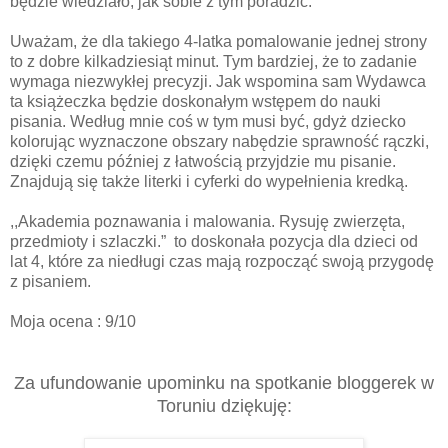
będzie wiedziało, jak sobie z tym poradzić.
Uważam, że dla takiego 4-latka pomalowanie jednej strony
to z dobre kilkadziesiąt minut. Tym bardziej, że to zadanie
wymaga niezwykłej precyzji. Jak wspomina sam Wydawca
ta książeczka będzie doskonałym wstępem do nauki
pisania. Według mnie coś w tym musi być, gdyż dziecko
kolorując wyznaczone obszary nabędzie sprawność rączki,
dzięki czemu później z łatwością przyjdzie mu pisanie.
Znajdują się także literki i cyferki do wypełnienia kredką.
,,Akademia poznawania i malowania. Rysuję zwierzęta,
przedmioty i szlaczki.”
to doskonała pozycja dla dzieci od
lat 4, które za niedługi czas mają rozpocząć swoją przygodę
z pisaniem.
Moja ocena : 9/10
Za ufundowanie upominku na spotkanie bloggerek w
Toruniu dziękuję: