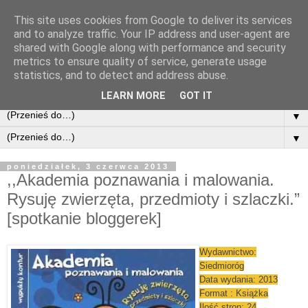
This site uses cookies from Google to deliver its services
and to analyze traffic. Your IP address and user-agent are
shared with Google along with performance and security
metrics to ensure quality of service, generate usage
statistics, and to detect and address abuse.
LEARN MORE
GOT IT
▼
▼
poniedziałek, 3 czerwca 2013
,,Akademia poznawania i malowania.
Rysuję zwierzęta, przedmioty i szlaczki.”
[spotkanie bloggerek]
Wydawnictwo:
Siedmioróg
Data wydania: 2013
Format : Książka
Ilość stron: 24