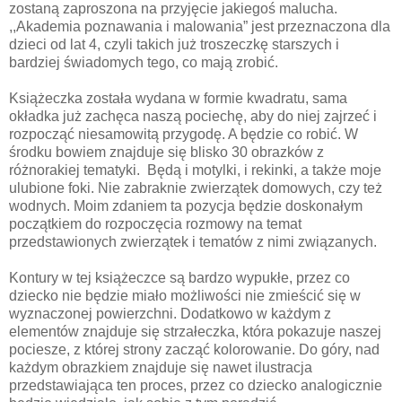
zostaną zaproszona na przyjęcie jakiegoś malucha.
,,Akademia poznawania i malowania” jest przeznaczona dla
dzieci od lat 4, czyli takich już troszeczkę starszych i
bardziej świadomych tego, co mają zrobić.
Książeczka została wydana w formie kwadratu, sama
okładka już zachęca naszą pociechę, aby do niej zajrzeć i
rozpocząć niesamowitą przygodę. A będzie co robić. W
środku bowiem znajduje się blisko 30 obrazków z
różnorakiej tematyki.
Będą i motylki, i rekinki, a także moje
ulubione foki. Nie zabraknie zwierzątek domowych, czy też
wodnych. Moim zdaniem ta pozycja będzie doskonałym
początkiem do rozpoczęcia rozmowy na temat
przedstawionych zwierzątek i tematów z nimi związanych.
Kontury w tej książeczce są bardzo wypukłe, przez co
dziecko nie będzie miało możliwości nie zmieścić się w
wyznaczonej powierzchni. Dodatkowo w każdym z
elementów znajduje się strzałeczka, która pokazuje naszej
pociesze, z której strony zacząć kolorowanie. Do góry, nad
każdym obrazkiem znajduje się nawet ilustracja
przedstawiająca ten proces, przez co dziecko analogicznie