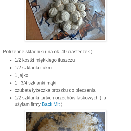
Potrzebne składniki ( na ok. 40 ciasteczek ):
1/2 kostki miękkiego tłuszczu
1/2 szklanki cukru
1 jajko
1 i 3/4 szklanki mąki
czubata łyżeczka proszku do pieczenia
1/2 szklanki tartych orzechów laskowych ( ja
użyłam firmy
Back Mit
)