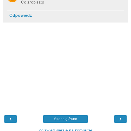
Co zrobisz;p
Odpowiedz
‹
›
Strona główna
Wyświetl wersję na komputer