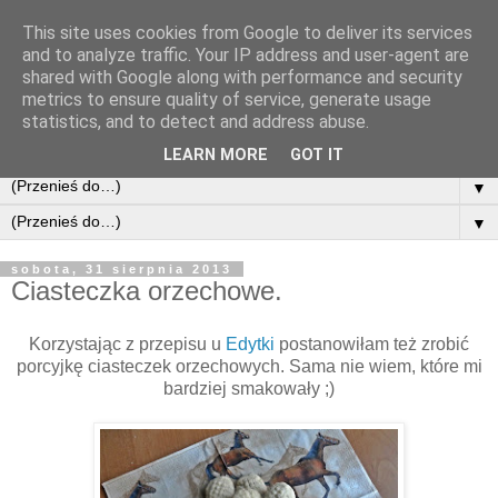
This site uses cookies from Google to deliver its services
and to analyze traffic. Your IP address and user-agent are
shared with Google along with performance and security
metrics to ensure quality of service, generate usage
statistics, and to detect and address abuse.
LEARN MORE
GOT IT
▼
▼
sobota, 31 sierpnia 2013
Ciasteczka orzechowe.
Korzystając z przepisu u
Edytki
postanowiłam też zrobić
porcyjkę ciasteczek orzechowych. Sama nie wiem, które mi
bardziej smakowały ;)