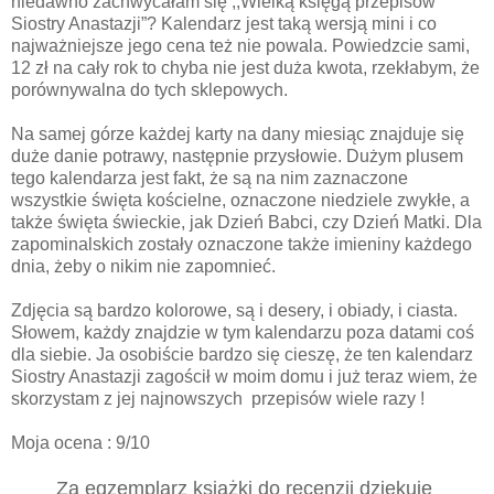
niedawno zachwycałam się ,,Wielką księgą przepisów
Siostry Anastazji”? Kalendarz jest taką wersją mini i co
najważniejsze jego cena też nie powala. Powiedzcie sami,
12 zł na cały rok to chyba nie jest duża kwota, rzekłabym, że
porównywalna do tych sklepowych.
Na samej górze każdej karty na dany miesiąc znajduje się
duże danie potrawy, następnie przysłowie. Dużym plusem
tego kalendarza jest fakt, że są na nim zaznaczone
wszystkie święta kościelne, oznaczone niedziele zwykłe, a
także święta świeckie, jak Dzień Babci, czy Dzień Matki. Dla
zapominalskich zostały oznaczone także imieniny każdego
dnia, żeby o nikim nie zapomnieć.
Zdjęcia są bardzo kolorowe, są i desery, i obiady, i ciasta.
Słowem, każdy znajdzie w tym kalendarzu poza datami coś
dla siebie. Ja osobiście bardzo się cieszę, że ten kalendarz
Siostry Anastazji zagościł w moim domu i już teraz wiem, że
skorzystam z jej najnowszych
przepisów wiele razy !
Moja ocena : 9/10
Za egzemplarz książki do recenzji dziękuję