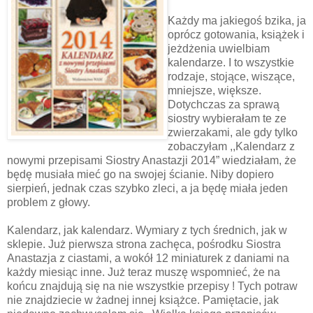
Każdy ma jakiegoś bzika, ja
oprócz gotowania, książek i
jeżdżenia uwielbiam
kalendarze. I to wszystkie
rodzaje, stojące, wiszące,
mniejsze, większe.
Dotychczas za sprawą
siostry wybierałam te ze
zwierzakami, ale gdy tylko
zobaczyłam ,,Kalendarz z
nowymi przepisami Siostry Anastazji 2014” wiedziałam, że
będę musiała mieć go na swojej ścianie. Niby dopiero
sierpień, jednak czas szybko zleci, a ja będę miała jeden
problem z głowy.
Kalendarz, jak kalendarz. Wymiary z tych średnich, jak w
sklepie. Już pierwsza strona zachęca, pośrodku Siostra
Anastazja z ciastami, a wokół 12 miniaturek z daniami na
każdy miesiąc inne. Już teraz muszę wspomnieć, że na
końcu znajdują się na nie wszystkie przepisy ! Tych potraw
nie znajdziecie w żadnej innej książce. Pamiętacie, jak