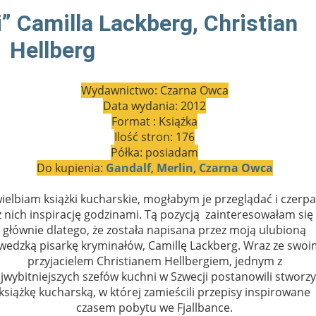
i” Camilla Lackberg, Christian
Hellberg
Wydawnictwo: Czarna Owca
Data wydania: 2012
Format : Książka
Ilość stron: 176
Półka: posiadam
Do kupienia:
Gandalf
,
Merlin
,
Czarna Owca
ielbiam książki kucharskie, mogłabym je przeglądać i czerpa
z nich inspirację godzinami. Tą pozycją
zainteresowałam się
głównie dlatego, że została napisana przez moją ulubioną
wedzką pisarkę kryminałów, Camillę Lackberg. Wraz ze swo
przyjacielem Christianem Hellbergiem, jednym z
jwybitniejszych szefów kuchni w Szwecji postanowili stworz
książkę kucharską, w której zamieścili przepisy inspirowane
czasem pobytu we Fjallbance.