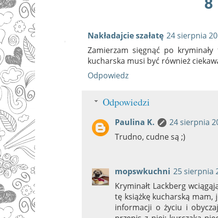
8
Nakładajcie szałatę
24 sierpnia 2
Zamierzam sięgnąć po kryminały t
kucharska musi być również ciekaw
Odpowiedz
Odpowiedzi
Paulina K.
24 sierpnia 2
Trudno, cudne są ;)
mopswkuchni
25 sierpnia 
Kryminałt Lackberg wciągąją
tę książkę kucharską mam, j
informacji o życiu i obycz
przepis z niej: kurczaka p