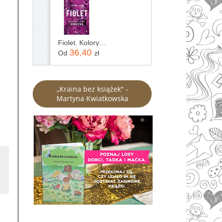
Fiolet. Kolory zła. Tom 7
36,40
Od
zł
,,Kraina bez książek" -
Martyna Kwiatkowska