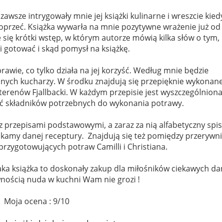
zawsze intrygowały mnie jej książki kulinarne i wreszcie kied
 oprzeć. Książka wywarła na mnie pozytywne wrażenie już od
 się krótki wstęp, w którym autorze mówią kilka słów o tym,
i gotować i skąd pomysł na książkę.
awie, co tylko działa na jej korzyść. Według mnie będzie
ych kucharzy. W środku znajdują się przepięknie wykonan
terenów Fjallbacki. W każdym przepisie jest wyszczególnion
lość składników potrzebnych do wykonania potrawy.
 z przepisami podstawowymi, a zaraz za nią alfabetyczny spis
ukamy danej receptury.
Znajdują się też pomiędzy przerywni
przygotowujących potraw Camilli i Christiana.
aka książka to doskonały zakup dla miłośników ciekawych da
wnością nuda w kuchni Wam nie grozi !
Moja ocena : 9/10