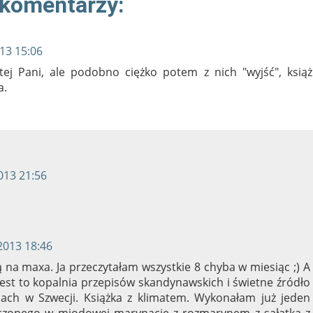
 komentarzy:
013 15:06
ej Pani, ale podobno ciężko potem z nich "wyjść", książ
a.
013 21:56
2013 18:46
 na maxa. Ja przeczytałam wszystkie 8 chyba w miesiąc ;) A
est to kopalnia przepisów skandynawskich i świetne źródło
ajach w Szwecji. Książka z klimatem. Wykonałam już jeden
ieczonego w miodowej marynacie z rozmarynem z sałatką z