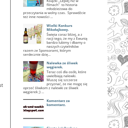
Książki ,,Lepiej niż w
filmach" to historia
młodzieżowa do
przeczytania w wolny czas. Sprawdźcie
też inne nowości ...
Wielki Konkurs
Mikołajkowy.
Święta coraz bliżej, a z
racji tego, że my z Ewunią
bardzo lubimy i dbamy o
naszych czytelników
razem ze Sponsorami, którym
serdecznie dzię...
Nalewka ze śliwek
węgierek.
Teraz coś dla osób, które
uwielbiają nalewki.
Muszę się szczerze
przyznać, że nie mogę się
st
oprzeć śliwkom z nalewki ze śliwek
węgierek ;) ...
Komentarz za
komentarz.