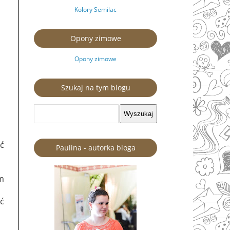
Kolory Semilac
Opony zimowe
Opony zimowe
Szukaj na tym blogu
ć
Paulina - autorka bloga
im
yć