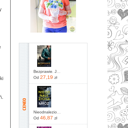
y
e
a
Bezprawie. Joanna Chyłka. Tom 20
27,19
ki
Od
zł
ń.
Nieodnaleziona Remigiusz Mróz
46,87
Od
zł