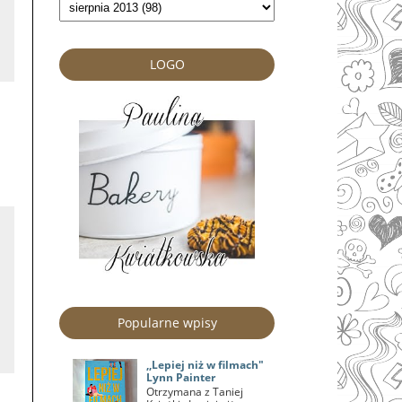
LOGO
Popularne wpisy
,,Lepiej niż w filmach"
Lynn Painter
Otrzymana z Taniej