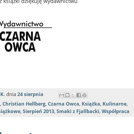
z książki dziękuję wydawnictwu
 K.
dnia
24 sierpnia
,
Christian Hellberg
,
Czarna Owca
,
Książka
,
Kulinarne
,
siążkowe
,
Sierpień 2013
,
Smaki z Fjallbacki
,
Współpraca