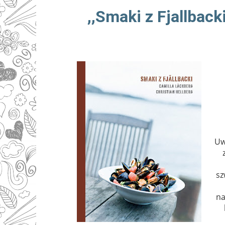
,,Smaki z Fjallback
Uw
sz
na