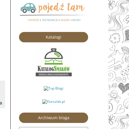
Katalogi
a
Archiwum bloga