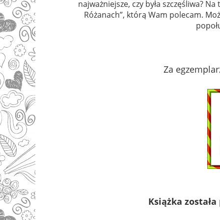
najważniejsze, czy była szczęśliwa? Na
Różanach”, którą Wam polecam. Może n
popołu
Za egzemplar
Książka został