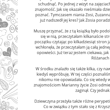
schudnąć. Po jednej z wizyt na zajęciac
znajomość. Jak się okazało nieśmiała dzie
poznać. Tymczasem niania Zosi, Zuzanna H
już nadszedł jej kres? Jak Zosia poradz
Muszę przyznać, że z tą książką było pod
się w nią, przeczytałam kilkanaście st
początku czytając po kilkadziesiąt stron
wchłonęła, że przeczytałam ją całą jedne
opowieści. Już teraz jestem ciekawa, ja
Różanach 
W środku znalazło się także kilka, czy n
kiedyś wypróbuję. W tej części poznaliśm
nikomu nie opowiadała. Co się wtedy wy
znajomościom Marianny życie Zosi odmien
zaginął. Czy jedna
Dziewczyna przeżyła także różne perypetie
Co w związku z tym stało się z Krzys