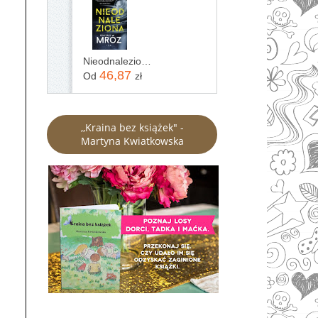
Nieodnaleziona Remigiusz Mróz
46,87
Od
zł
,,Kraina bez książek" -
Martyna Kwiatkowska