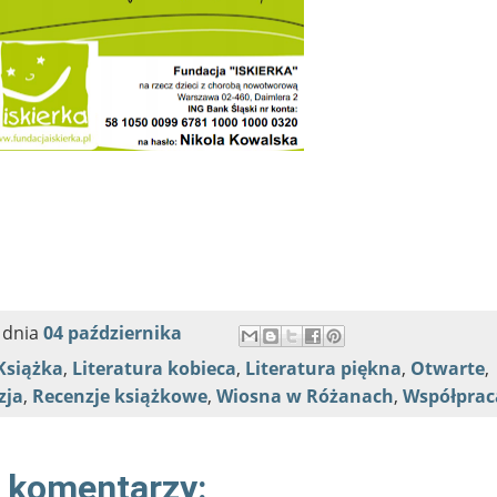
dnia
04 października
Książka
,
Literatura kobieca
,
Literatura piękna
,
Otwarte
,
zja
,
Recenzje książkowe
,
Wiosna w Różanach
,
Współprac
 komentarzy: