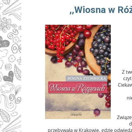
,,Wiosna w Ró
Z tw
czyt
Ciekaw
ni
Związe
d
przebywała w Krakowie, gdzie odwiedzał