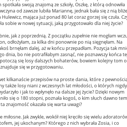
h spotkała swoją znajomą ze szkoły, Oszkę, z którą odnowiła
wczyna od zawsze lubiła Mariannę, jednak bała się z nią bliże
ulewicz, mająca już ponad 80 lat coraz gorzej się czuła. Cz
iła sobie w nowej sytuacji, jaką przygotowało dla niej życie?
obnie, jak z poprzednią. Z początku zupełnie nie mogłam wcz
ron, odłożyłam, za kilka dni ponownie po nią sięgnęłam. Na
 jakoś brnęłam dalej, aż w końcu przepadłam. Pozycja tak mni
go dnia, bo nie potrafiłabym zasnąć, nie poznawszy końca te
k potoczą się losy dalszych bohaterów, bowiem kolejny tom o
znajduje się w przygotowaniu.
awet kilkanaście przepisów na proste dania, które z pewności
y także losy niani z wczesnych lat młodości, o których nigdy
darzyło i jak to wpłynęło na dalsze jej życie? Dzięki nowym
iło się o 180 stopni, poznała kogoś, o kim słuch dawno te
k ta znajomość okazała się warta uwagi?
 miłosne. Jak zwykle, wokół niej kręciło się wielu adoratoró
ztofem, jej ukochanym? Którego z nich wybrała Zosia, i co