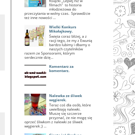
Książki ,,Lepiej niż w
filmach" to historia
młodzieżowa do
przeczytania w wolny czas. Sprawdźcie
też inne nowości ...
Wielki Konkurs
Mikołajkowy.
Święta coraz bliżej, a z
racji tego, że my z Ewunią
bardzo lubimy i dbamy o
naszych czytelników
razem ze Sponsorami, którym
serdecznie dzię...
Komentarz za
komentarz.
Nalewka ze śliwek
węgierek.
Teraz coś dla osób, które
uwielbiają nalewki.
Muszę się szczerze
przyznać, że nie mogę się
oprzeć śliwkom z nalewki ze śliwek
węgierek ;) ...