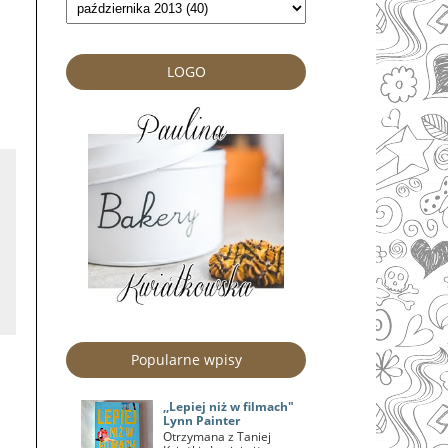
LOGO
Popularne wpisy
,,Lepiej niż w filmach"
Lynn Painter
Otrzymana z Taniej