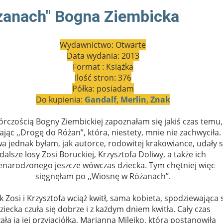
żanach" Bogna Ziembicka
Wydawnictwo: Otwarte
Data wydania: 2013
Format : Książka
Ilość stron: 376
Półka: posiadam
Do kupienia:
Gandalf
,
Merlin
,
Znak
órczością Bogny Ziembickiej zapoznałam się jakiś czas temu,
ając ,,Drogę do Różan”, która, niestety, mnie nie zachwyciła.
a jednak byłam, jak autorce, rodowitej krakowiance, udały s
dalsze losy Zosi Boruckiej, Krzysztofa Doliwy, a także ich
enarodzonego jeszcze wówczas dziecka. Tym chętniej więc
sięgnęłam po ,,Wiosnę w Różanach”.
k Zosi i Krzysztofa wciąż kwitł, sama kobieta, spodziewająca 
ziecka czuła się dobrze i z każdym dniem kwitła. Cały czas
a ją jej przyjaciółka, Marianna Milejko, która postanowiła