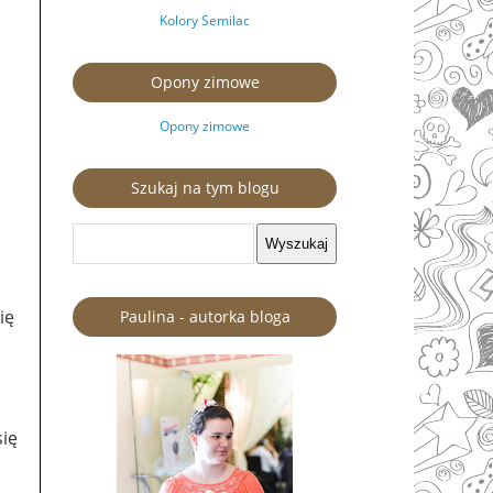
Kolory Semilac
Opony zimowe
Opony zimowe
Szukaj na tym blogu
ię
Paulina - autorka bloga
się