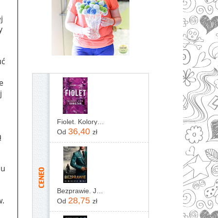
j
y
uć
e
j
Fiolet. Kolory zła. Tom 7
36,40
Od
zł
ą
mu
Bezprawie. Joanna Chyłka. Tom 20
w.
28,75
Od
zł