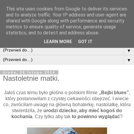
This site uses cookies from Google to deliver its services
and to analyze traffic. Your IP address and user-agent are
shared with Google along with performance and security
metrics to ensure quality of service, generate usage
statistics, and to detect and address abuse.
LEARN MORE
GOT IT
▼
▼
środa, 26 lutego 2014
Nastoletnie matki.
Jakiś czas temu było głośno o polskim filmie
,,Bejbi blues”
,
który postanowiłam z czystej ciekawości obejrzeć. I wiecie
co, zwróciłam uwagę na główną bohaterkę, nastolatkę, która
stwierdziła, że
urodzi dziecko, aby mieć kogoś do
kochania
. Czy tylko aby tak
to powinno wyglądać
?