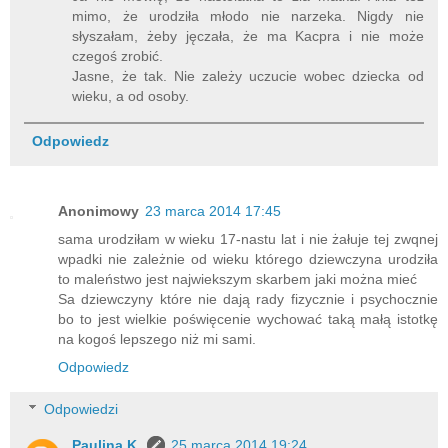
mimo, że urodziła młodo nie narzeka. Nigdy nie
słyszałam, żeby jęczała, że ma Kacpra i nie może
czegoś zrobić.
Jasne, że tak. Nie zależy uczucie wobec dziecka od
wieku, a od osoby.
Odpowiedz
Anonimowy
23 marca 2014 17:45
sama urodziłam w wieku 17-nastu lat i nie żałuje tej zwqnej
wpadki nie zależnie od wieku którego dziewczyna urodziła
to maleństwo jest najwiekszym skarbem jaki można mieć
Sa dziewczyny które nie dają rady fizycznie i psychocznie
bo to jest wielkie poświęcenie wychować taką małą istotkę
na kogoś lepszego niż mi sami.
Odpowiedz
Odpowiedzi
Paulina K.
25 marca 2014 19:24