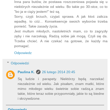
Inna para butów, że postawa roszczeniowa pojawia się u
niektórych niezależnie od wieku. Bo takie po 30-stce, co to
"bo ja w ciąży jestem!" też są.
Sorry, czyjś brzuch, czyjaś sprawa. A jak ktoś zalicza
wpadkę, to cóż... Konsekwencje swoich wyborów trzeba
ponieść. Takie zasady życia.
Jest multum młodych, nastoletnich mam, co to zagryzły
zęby i nie narzekają. Radzą sobie jak mogą. Czyli się da.
Trzeba chcieć. A nie czekać na gotowe, że każdy ma
pomagać.
Odpowiedz
Odpowiedzi
Paulina K.
26 lutego 2014 20:45
Są ludzie i parapety. Niektórzy będą narzekać
niezależnie od wieku. Jak pisałam, znam matki, które
mimo młodego wieku świetnie sobie radzą,a znam
takie, które teraz sobie przypomniały, jakie to są biedne
i skrzywdzone.
Odpowiedz