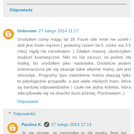
Odpowiedz
Unknown
27 lutego 2014 11:17
Urodziłam córkę mając lat 18. Facet ode mnie nie uciekł i
dziś jest moim mężem ( jesteśmy razem lat 5, córka ma 3.5
roku) nigdy nie narzekałam :) Zdałam maturę, ukończyłam
studium kosmetyczne. Nikt mi nie zarzuci, że jestem zła
matką, bo urodziłam jako nastolatka...Osobiście jestem
zniesmaczona jak się ukazuje takie właśnie mamy, jaki jest
stereotyp...Programy typu nastoletnia mama ukazują tylko
te patologiczne przypadki, a jest wiele młodych mam, które
są bardziej odpowiedzialne i czułe nie jedna kobieta, która
zdecydowała się na dziecko dużo później, Pozdrawiam :)
Odpowiedz
Odpowiedzi
Paulina K.
27 lutego 2014 17:14
Ja nie mówię, że nastolatka to zła matka. Ania też