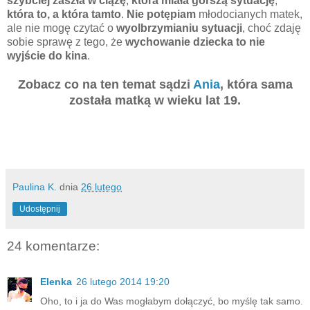
szybciej zaszła w ciążę
,
która miała gorszą sytuację
,
która to, a która tamto
.
Nie potępiam
młodocianych matek,
ale nie mogę czytać o
wyolbrzymianiu sytuacji
, choć zdaję
sobie sprawę z tego, że
wychowanie dziecka to nie
wyjście do kina
.
Zobacz co na ten temat sądzi
Ania
, która sama
została matką w wieku lat 19.
Paulina K.
dnia
26 lutego
Udostępnij
24 komentarze:
Elenka
26 lutego 2014 19:20
Oho, to i ja do Was mogłabym dołączyć, bo myślę tak samo.