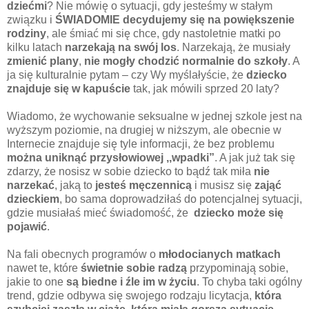
dziećmi
? Nie mówię o sytuacji, gdy jesteśmy w stałym
związku i
ŚWIADOMIE decydujemy się na powiększenie
rodziny
, ale śmiać mi się chce, gdy nastoletnie matki po
kilku latach
narzekają na swój los
. Narzekają, że musiały
zmienić plany
,
nie mogły
chodzić normalnie do szkoły
. A
ja się kulturalnie pytam – czy Wy myślałyście, że
dziecko
znajduje się w kapuście
tak, jak mówili sprzed 20 laty?
Wiadomo, że wychowanie seksualne w jednej szkole jest na
wyższym poziomie, na drugiej w niższym, ale obecnie w
Internecie znajduje się tyle informacji, że bez problemu
można uniknąć przysłowiowej ,,wpadki”
. A jak już tak się
zdarzy, że nosisz w sobie dziecko to bądź tak miła
nie
narzekać
, jaką to
jesteś męczennicą
i musisz się
zająć
dzieckiem
, bo sama doprowadziłaś do potencjalnej sytuacji,
gdzie musiałaś mieć świadomość, że
dziecko może się
pojawić
.
Na fali obecnych programów o
młodocianych matkach
nawet te, które
świetnie sobie radzą
przypominają sobie,
jakie to one
są biedne i źle im w życiu
. To chyba taki ogólny
trend, gdzie odbywa się swojego rodzaju licytacja,
która