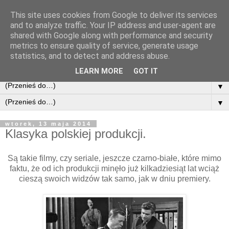
This site uses cookies from Google to deliver its services
and to analyze traffic. Your IP address and user-agent are
shared with Google along with performance and security
metrics to ensure quality of service, generate usage
statistics, and to detect and address abuse.
LEARN MORE
GOT IT
▼
▼
wtorek, 13 maja 2014
Klasyka polskiej produkcji.
Są takie filmy, czy seriale, jeszcze czarno-białe, które mimo
faktu, że od ich produkcji minęło już kilkadziesiąt lat wciąż
cieszą swoich widzów tak samo, jak w dniu premiery.