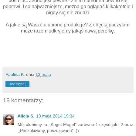
pośmiać. Jedno jest pewne - z nim humor na pewno się
poprawi. I co najważniejsze, można go oglądać kilkakrotnie i
nigdy się nie znudzi.
A jakie są Wasze ulubione produkcje? Z chęcią poczytam,
może razem odkryjemy jakąś nową perełkę.
Paulina K.
dnia
13 maja
Udostępnij
16 komentarzy:
Alicja S.
13 maja 2014 19:34
Mój ulubiony to ,,Kogel Mogel" zarówno 1 część jak i 2 oraz
,,Poszukiwany, poszukiwana" :))