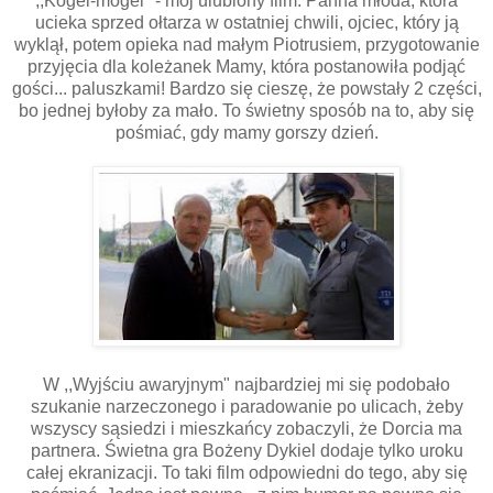
,,Kogel-mogel" - mój ulubiony film. Panna młoda, która
ucieka sprzed ołtarza w ostatniej chwili, ojciec, który ją
wyklął, potem opieka nad małym Piotrusiem, przygotowanie
przyjęcia dla koleżanek Mamy, która postanowiła podjąć
gości... paluszkami! Bardzo się cieszę, że powstały 2 części,
bo jednej byłoby za mało. To świetny sposób na to, aby się
pośmiać, gdy mamy gorszy dzień.
W ,,Wyjściu awaryjnym" najbardziej mi się podobało
szukanie narzeczonego i paradowanie po ulicach, żeby
wszyscy sąsiedzi i mieszkańcy zobaczyli, że Dorcia ma
partnera. Świetna gra Bożeny Dykiel dodaje tylko uroku
całej ekranizacji. To taki film odpowiedni do tego, aby się