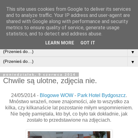
This site uses cookies from Google to deliver its services
and to analyze traffic. Your IP address and user-agent are
shared with Google along with performance and security
metrics to ensure quality of service, generate usage
statistics, and to detect and address abuse.
LEARN MORE
GOT IT
▼
▼
poniedziałek, 9 czerwca 2014
Chwile są ulotne, zdjęcia nie.
24/05/2014 -
Blogowe WOW
-
Park Hotel Bydgoszcz
.
Mnóstwo wrażeń, nowe znajomości, ale to wszystko za
kilka, czy kilkanaście lat pozostanie miłym wspomnieniem.
Nie będę pamiętała, kto był, co było tak dokładnie, jak
zostało to przedstawione na zdjęciach.