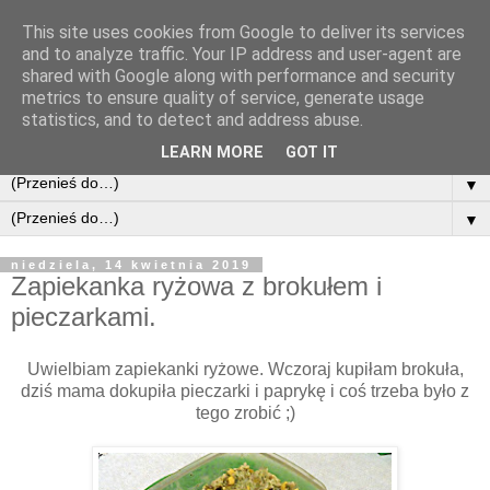
This site uses cookies from Google to deliver its services
and to analyze traffic. Your IP address and user-agent are
shared with Google along with performance and security
metrics to ensure quality of service, generate usage
statistics, and to detect and address abuse.
LEARN MORE
GOT IT
▼
▼
niedziela, 14 kwietnia 2019
Zapiekanka ryżowa z brokułem i
pieczarkami.
Uwielbiam zapiekanki ryżowe. Wczoraj kupiłam brokuła,
dziś mama dokupiła pieczarki i paprykę i coś trzeba było z
tego zrobić ;)