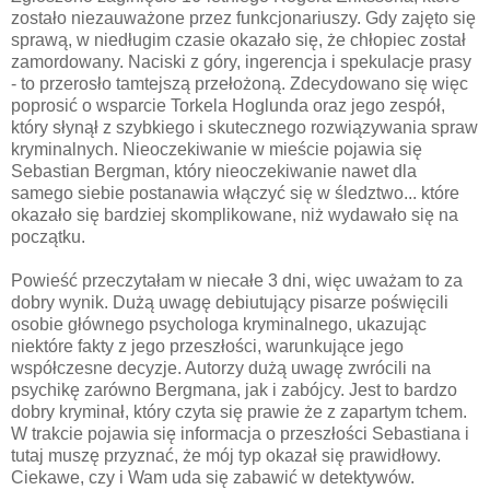
zostało niezauważone przez funkcjonariuszy. Gdy zajęto się
sprawą, w niedługim czasie okazało się, że chłopiec został
zamordowany. Naciski z góry, ingerencja i spekulacje prasy
- to przerosło tamtejszą przełożoną. Zdecydowano się więc
poprosić o wsparcie Torkela Hoglunda oraz jego zespół,
który słynął z szybkiego i skutecznego rozwiązywania spraw
kryminalnych. Nieoczekiwanie w mieście pojawia się
Sebastian Bergman, który nieoczekiwanie nawet dla
samego siebie postanawia włączyć się w śledztwo... które
okazało się bardziej skomplikowane, niż wydawało się na
początku.
Powieść przeczytałam w niecałe 3 dni, więc uważam to za
dobry wynik. Dużą uwagę debiutujący pisarze poświęcili
osobie głównego psychologa kryminalnego, ukazując
niektóre fakty z jego przeszłości, warunkujące jego
współczesne decyzje. Autorzy dużą uwagę zwrócili na
psychikę zarówno Bergmana, jak i zabójcy. Jest to bardzo
dobry kryminał, który czyta się prawie że z zapartym tchem.
W trakcie pojawia się informacja o przeszłości Sebastiana i
tutaj muszę przyznać, że mój typ okazał się prawidłowy.
Ciekawe, czy i Wam uda się zabawić w detektywów.