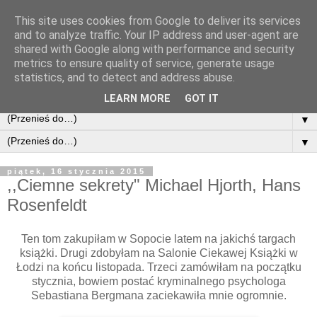
This site uses cookies from Google to deliver its services
and to analyze traffic. Your IP address and user-agent are
shared with Google along with performance and security
metrics to ensure quality of service, generate usage
statistics, and to detect and address abuse.
LEARN MORE
GOT IT
▼
▼
piątek, 16 stycznia 2015
,,Ciemne sekrety" Michael Hjorth, Hans
Rosenfeldt
Ten tom zakupiłam w Sopocie latem na jakichś targach
książki. Drugi zdobyłam na Salonie Ciekawej Książki w
Łodzi na końcu listopada. Trzeci zamówiłam na początku
stycznia, bowiem postać kryminalnego psychologa
Sebastiana Bergmana zaciekawiła mnie ogromnie.