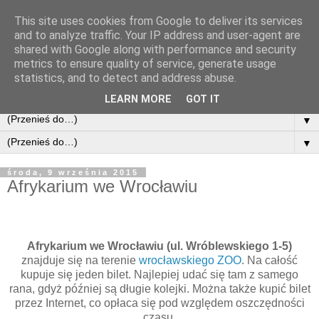
This site uses cookies from Google to deliver its services
and to analyze traffic. Your IP address and user-agent are
shared with Google along with performance and security
metrics to ensure quality of service, generate usage
statistics, and to detect and address abuse.
LEARN MORE
GOT IT
▼
▼
środa, 9 września 2015
Afrykarium we Wrocławiu
Afrykarium we Wrocławiu (ul. Wróblewskiego 1-5)
znajduje się na terenie
wrocławskiego ZOO
. Na całość
kupuje się jeden bilet. Najlepiej udać się tam z samego
rana, gdyż później są długie kolejki. Można także kupić bilet
przez Internet, co opłaca się pod względem oszczędności
czasu.