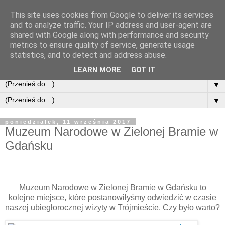
This site uses cookies from Google to deliver its services
and to analyze traffic. Your IP address and user-agent are
shared with Google along with performance and security
metrics to ensure quality of service, generate usage
statistics, and to detect and address abuse.
LEARN MORE
GOT IT
▼
▼
poniedziałek, 11 września 2017
Muzeum Narodowe w Zielonej Bramie w
Gdańsku
Muzeum Narodowe w Zielonej Bramie w Gdańsku to
kolejne miejsce, które postanowiłyśmy odwiedzić w czasie
naszej ubiegłorocznej wizyty w Trójmieście. Czy było warto?