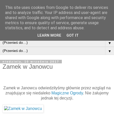
This site uses cookies from Google to deliver its services
and to analyze traffic. Your IP address and user-agent are
shared with Google along with performance and security
metrics to ensure quality of service, generate usage
statistics, and to detect and address abuse.
LEARN MORE
GOT IT
▼
▼
niedziela, 10 września 2017
Zamek w Janowcu
Zamek w Janowcu odwiedziłyśmy głównie przez wzgląd na
znajdujące się niedaleko
Magiczne Ogrody
. Nie żałujemy
jednak tej decyzji.