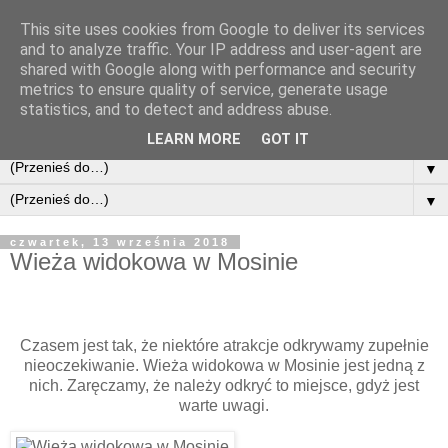
This site uses cookies from Google to deliver its services
and to analyze traffic. Your IP address and user-agent are
shared with Google along with performance and security
metrics to ensure quality of service, generate usage
statistics, and to detect and address abuse.
LEARN MORE
GOT IT
▼
▼
czwartek, 13 września 2018
Wieża widokowa w Mosinie
Czasem jest tak, że niektóre atrakcje odkrywamy zupełnie
nieoczekiwanie. Wieża widokowa w Mosinie jest jedną z
nich. Zaręczamy, że należy odkryć to miejsce, gdyż jest
warte uwagi.