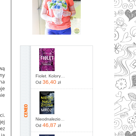
swą
emy
Fiolet. Kolory zła. Tom 7
 na
36,40
Od
zł
je
ie
ci.
Nieodnaleziona Remigiusz Mróz
jej
46,87
Od
zł
zez
 ją