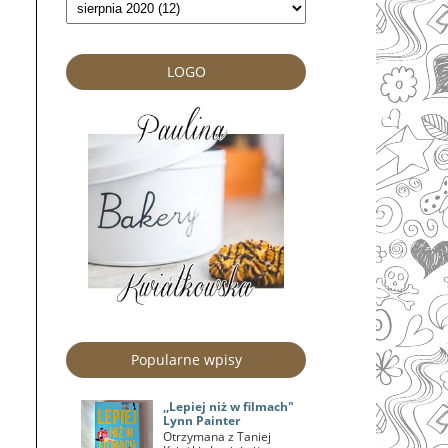
LOGO
Popularne wpisy
,,Lepiej niż w filmach"
Lynn Painter
Otrzymana z Taniej