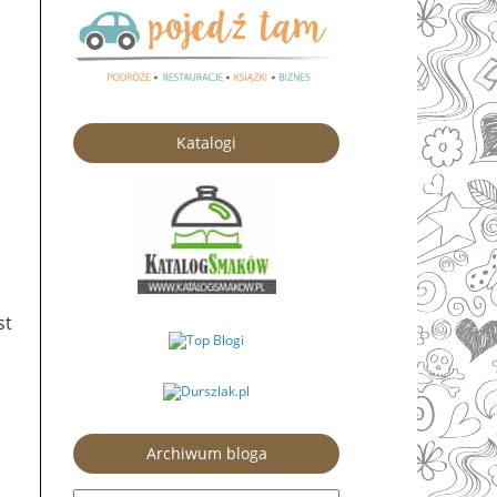
Katalogi
st
Archiwum bloga