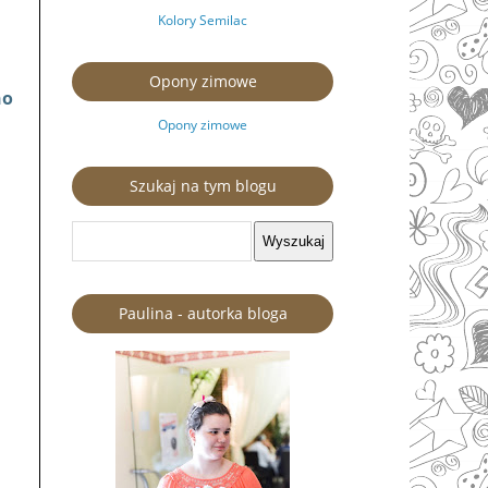
Kolory Semilac
Opony zimowe
no
Opony zimowe
Szukaj na tym blogu
Paulina - autorka bloga