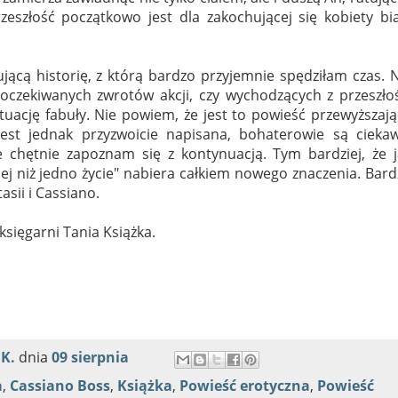
zeszłość początkowo jest dla zakochującej się kobiety bi
jącą historię, z którą bardzo przyjemnie spędziłam czas. 
eoczekiwanych zwrotów akcji, czy wychodzących z przeszło
tuację fabuły. Nie powiem, że jest to powieść przewyższaj
est jednak przyzwoicie napisana, bohaterowie są ciekaw
 chętnie zapoznam się z kontynuacją. Tym bardziej, że j
ęcej niż jedno życie" nabiera całkiem nowego znaczenia. Bar
sii i Cassiano.
księgarni Tania Książka.
 K.
dnia
09 sierpnia
a
,
Cassiano Boss
,
Książka
,
Powieść erotyczna
,
Powieść