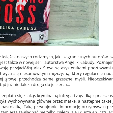
e książek naszych rodzimych, jak i zagranicznych autorów, 
ej jest także w nowej serii autorstwa Angeliki Łabudy. Poznaj
swoją przyjaciółką Alex Steve są asystentkami pocztowymi
hwyca się niesamowitym mężczyzną, który regularnie nada
ej głowę przechodzą same grzeszne myśli. Nieoczekiwan
ąd już niedaleka droga do jej serca...
zeplata się z jakąś kryminalną intrygą i zagadką z przeszłoś
była wychowywana głównie przez matkę, a następnie także 
a nastolatką. Taką przynajmniej informację otrzymywała pr
 zamierza zawładnąć nie tylko ciałem, ale i duszą An, ratując