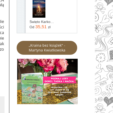
ałą
Nie
Święto Karkonoszy
ści
35,51
Od
zł
ąca
ie
ak
,,Kraina bez książek" -
dzo
Martyna Kwiatkowska