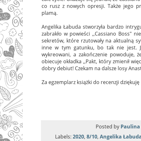
co rusz z nowych opresji. Także jego pr
plamą.
Angelika Łabuda stworzyła bardzo intrygu
zabrakło w powieści ,,Cassiano Boss" ni
sekretów, które rzutowały na aktualną sy
inne w tym gatunku, bo tak nie jest. J
wykreowani, a zakończenie powoduje, że
obiecuje okładka ,,Pakt, który zmienił wi
dobry debiut! Czekam na dalsze losy Anasta
Za egzemplarz książki do recenzji dziękuję 
Posted by
Paulina
Labels:
2020
,
8/10
,
Angelika Łabud