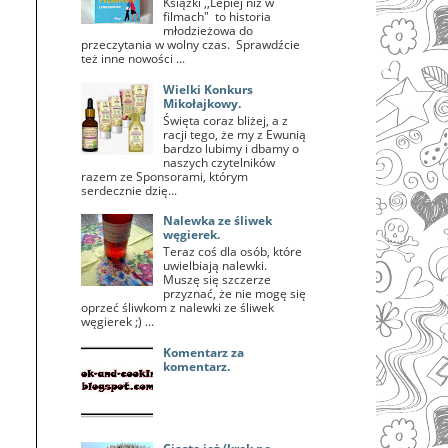
Książki ,,Lepiej niż w
filmach" to historia
młodzieżowa do
przeczytania w wolny czas. Sprawdźcie
też inne nowości ...
Wielki Konkurs
Mikołajkowy.
Święta coraz bliżej, a z
racji tego, że my z Ewunią
bardzo lubimy i dbamy o
naszych czytelników
razem ze Sponsorami, którym
serdecznie dzię...
Nalewka ze śliwek
węgierek.
Teraz coś dla osób, które
uwielbiają nalewki.
Muszę się szczerze
przyznać, że nie mogę się
oprzeć śliwkom z nalewki ze śliwek
węgierek ;) ...
Komentarz za
komentarz.