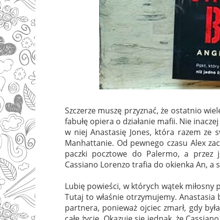
Szczerze muszę przyznać, że ostatnio wiel
fabułę opiera o działanie mafii. Nie inacz
w niej Anastasię Jones, która razem ze 
Manhattanie. Od pewnego czasu Alex zac
paczki pocztowe do Palermo, a przez j
Cassiano Lorenzo trafia do okienka An, a st
Lubię powieści, w których wątek miłosny pr
Tutaj to właśnie otrzymujemy. Anastasia 
partnera, ponieważ ojciec zmarł, gdy był
całe życie. Okazuje się jednak, że Cassiano