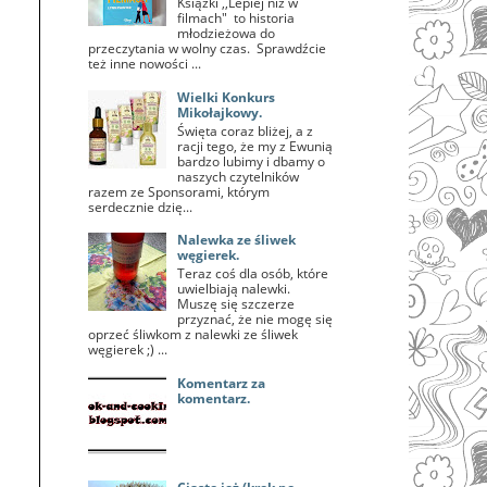
Książki ,,Lepiej niż w
filmach" to historia
młodzieżowa do
przeczytania w wolny czas. Sprawdźcie
też inne nowości ...
Wielki Konkurs
Mikołajkowy.
Święta coraz bliżej, a z
racji tego, że my z Ewunią
bardzo lubimy i dbamy o
naszych czytelników
razem ze Sponsorami, którym
serdecznie dzię...
Nalewka ze śliwek
węgierek.
Teraz coś dla osób, które
uwielbiają nalewki.
Muszę się szczerze
przyznać, że nie mogę się
oprzeć śliwkom z nalewki ze śliwek
węgierek ;) ...
Komentarz za
komentarz.