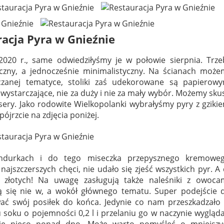
acja Pyra w Gnieźnie
2020 r., same odwiedziłyśmy je w połowie sierpnia. Trze
tyczny, a jednocześnie minimalistyczny. Na ścianach może
czanej tematyce, stoliki zaś udekorowane są papierowy
 wystarczające, nie za duży i nie za mały wybór. Możemy sku
esery. Jako rodowite Wielkopolanki wybrałyśmy pyry z gziki
pójrzcie na zdjęcia poniżej.
durkach i do tego miseczka przepysznego kremoweg
ajszczerszych chęci, nie udało się zjeść wszystkich pyr. A
9 złotych! Na uwagę zasługują także naleśniki z owocam
ą się nie w, a wokół głównego tematu. Super podejście d
 swój posiłek do końca. Jedynie co nam przeszkadzało 
u soku o pojemności 0,2 l i przelaniu go w naczynie wygląd
o się nieco ponad dno. Może warto pomyśleć o mniejszy