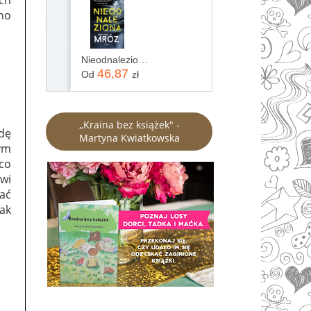
ano
Nieodnaleziona Remigiusz Mróz
46,87
Od
zł
,,Kraina bez książek" -
dę
Martyna Kwiatkowska
ym
co
wi
wać
jak