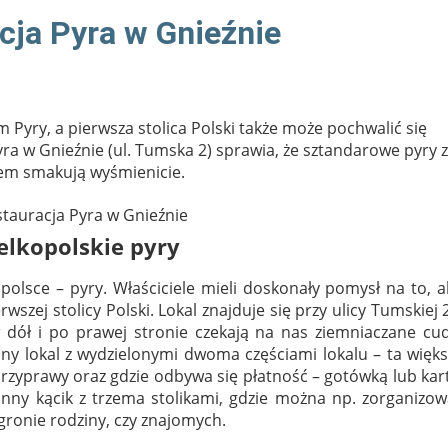
cja Pyra w Gnieźnie
yry, a pierwsza stolica Polski także może pochwalić się
ra w Gnieźnie (ul. Tumska 2) sprawia, że sztandarowe pyry z
iem smakują wyśmienicie.
elkopolskie pyry
opolsce – pyry. Właściciele mieli doskonały pomysł na to, 
rwszej stolicy Polski. Lokal znajduje się przy ulicy Tumskiej 
 dół i po prawej stronie czekają na nas ziemniaczane cud
ny lokal z wydzielonymi dwoma częściami lokalu – ta więk
 przyprawy oraz gdzie odbywa się płatność – gotówką lub kar
ronny kącik z trzema stolikami, gdzie można np. zorganizo
gronie rodziny, czy znajomych.