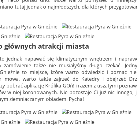
niano tutaj jednak o najmłodszych, dla których przygotow
o głównych atrakcji miasta
 to jednak napawać się klimatycznym wnętrzem i napraw
 zamówienie także nie musiałyśmy długo czekać. Jedn
nieźnie to miejsce, które warto odwiedzić i poznać nie
ch mowa, warto także zajrzeć do Katedry i obejrzeć Drz
czy pobrać aplikację Królika GOń! i razem z uszatymi pozna
ólów w niej koronowanych. Nie pozostaje Ci już nic innego, 
nym ziemniaczanym obiadem. Pycha!