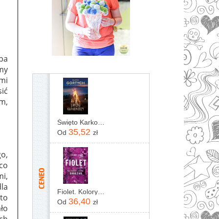
ba
my
mi
sić
em,
Święto Karkonoszy
35,52
Od
zł
o,
 co
i,
la
Fiolet. Kolory zła. Tom 7
to
36,40
Od
zł
ało
ch