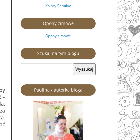
Kolory Semilac
Opony zimowe
Opony zimowe
Szukaj na tym blogu
aby
Paulina - autorka bloga
2 –
a.
sza
tą.
wać