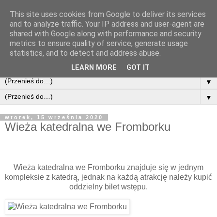
This site uses cookies from Google to deliver its services
and to analyze traffic. Your IP address and user-agent are
shared with Google along with performance and security
metrics to ensure quality of service, generate usage
statistics, and to detect and address abuse.
LEARN MORE
GOT IT
▼
▼
wtorek, 15 września 2020
Wieża katedralna we Fromborku
Wieża katedralna we Fromborku znajduje się w jednym
kompleksie z katedrą, jednak na każdą atrakcję należy kupić
oddzielny bilet wstępu.