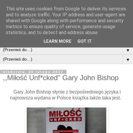
This site uses cookies from Google to deliver its services
and to analyze traffic. Your IP address and user-agent are
shared with Google along with performance and security
metrics to ensure quality of service, generate usage
statistics, and to detect and address abuse.
LEARN MORE
GOT IT
▼
▼
niedziela, 20 lutego 2022
,,Miłość Unf*cked" Gary John Bishop
Gary John Bishop słynie z bezpośredniego języka i
najnowsza wydana w Polsce książka także taka jest.