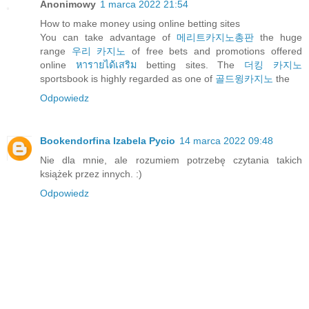
Anonimowy
1 marca 2022 21:54
How to make money using online betting sites
You can take advantage of
메리트카지노총판
the huge
range
우리 카지노
of free bets and promotions offered
online
หารายได้เสริม
betting sites. The
더킹 카지노
sportsbook is highly regarded as one of
골드윙카지노
the
Odpowiedz
Bookendorfina Izabela Pycio
14 marca 2022 09:48
Nie dla mnie, ale rozumiem potrzebę czytania takich
książek przez innych. :)
Odpowiedz