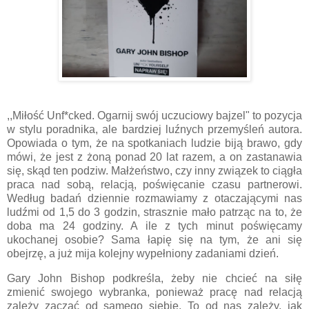
,,Miłość Unf*cked. Ogarnij swój uczuciowy bajzel" to pozycja
w stylu poradnika, ale bardziej luźnych przemyśleń autora.
Opowiada o tym, że na spotkaniach ludzie biją brawo, gdy
mówi, że jest z żoną ponad 20 lat razem, a on zastanawia
się, skąd ten podziw. Małżeństwo, czy inny związek to ciągła
praca nad sobą, relacją, poświęcanie czasu partnerowi.
Według badań dziennie rozmawiamy z otaczającymi nas
ludźmi od 1,5 do 3 godzin, strasznie mało patrząc na to, że
doba ma 24 godziny. A ile z tych minut poświęcamy
ukochanej osobie? Sama łapię się na tym, że ani się
obejrzę, a już mija kolejny wypełniony zadaniami dzień.
Gary John Bishop podkreśla, żeby nie chcieć na siłę
zmienić swojego wybranka, ponieważ pracę nad relacją
zależy zacząć od samego siebie. To od nas zależy, jak