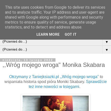
This site uses cookies from Google to deliver its services
and to analyze traffic. Your IP address and user-agent are
shared with Google along with performance and security
metrics to ensure quality of service, generate usage
statistics, and to detect and address abuse.
LEARN MORE
GOT IT
▼
▼
niedziela, 13 lutego 2022
,,Wróg mojego wroga" Monika Skabara
Otrzymany z Taniejksiazki.pl ,,Wróg mojego wroga"
to
wspaniała historia spod pióra Moniki Skabary.
Sprawdźcie
też inne nowości w księgarni
.