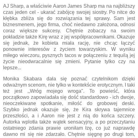
AJ Sharp, a właściwie Aaron James Sharp ma na najbliższy
czas jeden cel - ukarać zabójcę swojej siostry. Po nitce do
kłębka zbliża się do rozwiązania tej sprawy. Sam jest
biznesmenem, jego firma, choć niedawno założona, odnosi
coraz większe sukcesy. Chętnie zobaczy na swoim
pokładzie także Kirę wraz z jej współpracownikami. Okazuje
się jednak, że kobieta miała rację, nie chcąc łączyć
ponownie interesów z życiem towarzyskim. W wyniku
miłego wieczoru, pysznych tacos w połączeniu z tequilą jej
życie nieodwracalnie się zmieni. Pytanie tylko czy na
lepsze...
Monika Skabara dała się poznać czytelnikom dzięki
odważnym scenom, nie tylko w kontekście erotycznym. I taki
też jest ,,Wróg mojego wroga". To powieść, która
początkowo zapowiadała się dość standardowo - ich dwoje,
nieoczekiwane spotkanie, miłość do grobowej deski.
Szybko jednak okazuje się, że Kira skrywa tajemnice
przeszłości, a i Aaron nie jest z nią do końca szczery.
Autorka wplotła także wątek sensacyjny, a po przeczytaniu
ostatniego zdania prawie uroniłam łzę, co już naprawdę
dawno mi się nie zdarzało. Chętnie sięgnę po drugi tom,