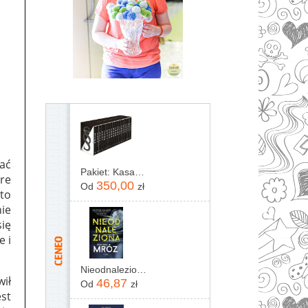
ać
Pakiet: Kasacja / Zaginięcie / Rewizja / Immunitet / Inwigilacja / Oskarżenie / Testament / Kontratyp / Umorzenie / Wyrok / Ekstradycja / Precedens...
re
350,00
Od
zł
rto
ie
się
e i
Nieodnaleziona Remigiusz Mróz
wił
46,87
Od
zł
est