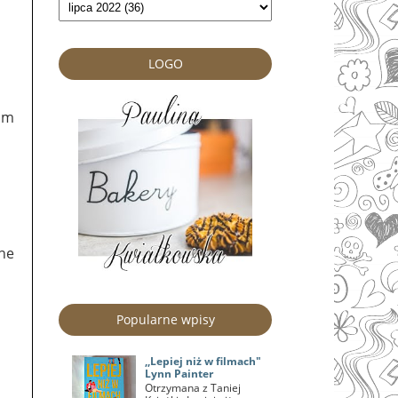
LOGO
 im
ne
Popularne wpisy
,,Lepiej niż w filmach"
Lynn Painter
Otrzymana z Taniej