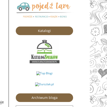
Katalogi
Archiwum bloga
aje