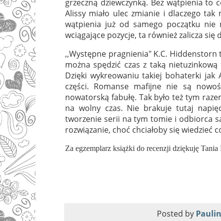
grzeczną dziewczynką. Bez wątpienia to
Alissy miało ulec zmianie i dlaczego ta
wątpienia już od samego początku nie 
wciągające pozycje, ta również zalicza się
,,Występne pragnienia" K.C. Hiddenstorn to
można spędzić czas z taką nietuzinkową s
Dzięki wykreowaniu takiej bohaterki ja
części. Romanse mafijne nie są nowoś
nowatorską fabułę. Tak było też tym raze
na wolny czas. Nie brakuje tutaj napię
tworzenie serii na tym tomie i odbiorca 
rozwiązanie, choć chciałoby się wiedzieć c
Za egzemplarz książki do recenzji dziękuję Tania
Posted by
Paulin