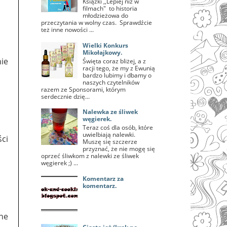
Książki ,,Lepiej niż w
filmach" to historia
młodzieżowa do
przeczytania w wolny czas. Sprawdźcie
też inne nowości ...
Wielki Konkurs
Mikołajkowy.
nie
Święta coraz bliżej, a z
racji tego, że my z Ewunią
bardzo lubimy i dbamy o
naszych czytelników
razem ze Sponsorami, którym
serdecznie dzię...
Nalewka ze śliwek
węgierek.
Teraz coś dla osób, które
uwielbiają nalewki.
ci
Muszę się szczerze
przyznać, że nie mogę się
oprzeć śliwkom z nalewki ze śliwek
węgierek ;) ...
Komentarz za
komentarz.
gne