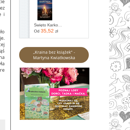
ie
Bez
 i
Święto Karkonoszy
35,52
iło
Od
zł
je.
ej
ąś
,,Kraina bez książek" -
lna
Martyna Kwiatkowska
ła
bre