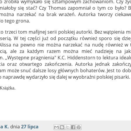
 co zrobiła wymykało się sztampowym zachowaniom. Czy życ
k miałoby się stać? Czy Thomas zapomniał o tym co było? 
można narzekać na brak wrażeń. Autorka tworzy ciekawe
 do tego grona.
 trzeci tom mafijnej serii polskiej autorki. Bez wątpienia m
erią. W tej części już od początku również sporo się dzie
k Alissa na pewno nie można narzekać na nudę również w t
cią, ale za każdym razem można mieć nadzieję na jak
m. ,,Występne pragnienia" K.C. Hiddenstorn to lektura idea
cia oraz otwartego zakończenia. Autorka jednak zakończy
sam może snuć dalsze losy głównych bohaterów. Jest to do
o naprawdę wydarzyło się dalej w wyobraźni polskiej pisarki.
 Książka.
a K.
dnia
27 lipca