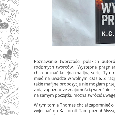
Poznawanie twórczości polskich autor
rodzimych twórców. ,,Występne pragnien
chcą poznać kolejną mafijną serię. Tym ra
mieć na uwadze w wolnym czasie. Z racj
takie mafijne propozycje nie mogłam przejś
z nią zapoznać ze znajomością wcześniejs
na samym początku można zwrócić uwagę 
W tym tomie Thomas chciał zapomnieć o ty
wyjechać do Kalifornii. Tam poznał Alyss