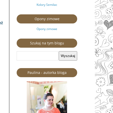
Kolory Semilac
Opony zimowe
eż
Opony zimowe
Szukaj na tym blogu
Paulina - autorka bloga