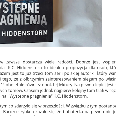
ów zawsze dostarcza wiele radości. Dobrze jest wspier
ia" K.C. Hiddenstorn to idealna propozycja dla osób, któ
zem jest to już trzeci tom serii polskiej autorki, który wa
i tego, że z olbrzymim zainteresowaniem sięgam po właśn
ć obojętnie również obok tej lektury. Na pewno lepiej jest 
zych tomów. Czasem jednak najpierw kolejny tom trafi w ręc
na ,,Występne pragnienia" K.C. Hiddenstorn.
m co zdarzyło się w przeszłości. W związku z tym postano
ę. Bardzo szybko okazało się, że bohaterka na pewno nie j