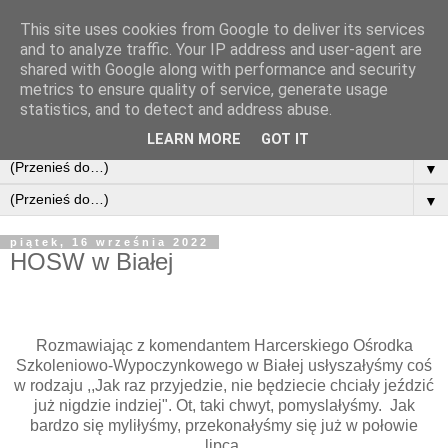
This site uses cookies from Google to deliver its services
and to analyze traffic. Your IP address and user-agent are
shared with Google along with performance and security
metrics to ensure quality of service, generate usage
statistics, and to detect and address abuse.
LEARN MORE
GOT IT
▼
▼
piątek, 16 września 2022
HOSW w Białej
Rozmawiając z komendantem Harcerskiego Ośrodka
Szkoleniowo-Wypoczynkowego w Białej usłyszałyśmy coś
w rodzaju ,,Jak raz przyjedzie, nie będziecie chciały jeździć
już nigdzie indziej". Ot, taki chwyt, pomyslałyśmy. Jak
bardzo się myliłyśmy, przekonałyśmy się już w połowie
lipca.