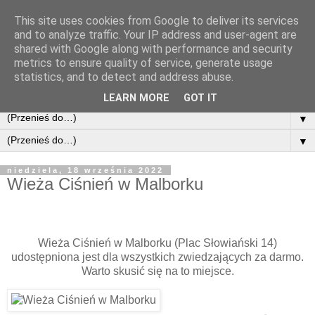
This site uses cookies from Google to deliver its services
and to analyze traffic. Your IP address and user-agent are
shared with Google along with performance and security
metrics to ensure quality of service, generate usage
statistics, and to detect and address abuse.
LEARN MORE
GOT IT
▼
▼
niedziela, 18 września 2022
Wieża Ciśnień w Malborku
Wieża Ciśnień w Malborku (Plac Słowiański 14)
udostępniona jest dla wszystkich zwiedzających za darmo.
Warto skusić się na to miejsce.