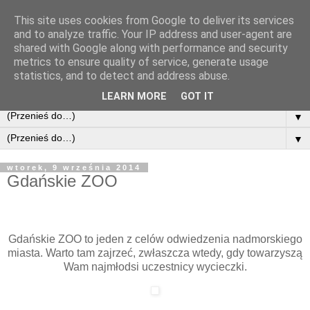
This site uses cookies from Google to deliver its services
and to analyze traffic. Your IP address and user-agent are
shared with Google along with performance and security
metrics to ensure quality of service, generate usage
statistics, and to detect and address abuse.
LEARN MORE
GOT IT
▼
▼
wtorek, 9 września 2014
Gdańskie ZOO
Gdańskie ZOO to jeden z celów odwiedzenia nadmorskiego
miasta. Warto tam zajrzeć, zwłaszcza wtedy, gdy towarzyszą
Wam najmłodsi uczestnicy wycieczki.