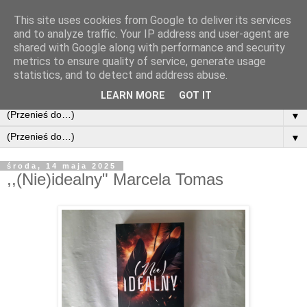
This site uses cookies from Google to deliver its services
and to analyze traffic. Your IP address and user-agent are
shared with Google along with performance and security
metrics to ensure quality of service, generate usage
statistics, and to detect and address abuse.
LEARN MORE
GOT IT
▼
▼
środa, 14 maja 2025
,,(Nie)idealny" Marcela Tomas