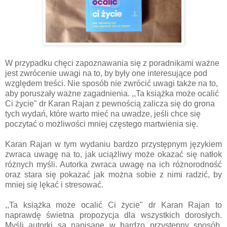
W przypadku chęci zapoznawania się z poradnikami ważne
jest zwrócenie uwagi na to, by były one interesujące pod
względem treści. Nie sposób nie zwrócić uwagi także na to,
aby poruszały ważne zagadnienia. ,,Ta książka może ocalić
Ci życie" dr Karan Rajan
z pewnością zalicza się do grona
tych wydań, które warto mieć na uwadze, jeśli chce się
poczytać o możliwości mniej częstego martwienia się.
Karan Rajan w tym wydaniu bardzo przystępnym językiem
zwraca uwagę na to, jak uciążliwy może okazać się natłok
różnych myśli. Autorka zwraca uwagę na ich różnorodność
oraz stara się pokazać jak można sobie z nimi radzić, by
mniej się lękać i stresować.
,,Ta książka może ocalić Ci życie" dr Karan Rajan to
naprawdę świetna propozycja dla wszystkich dorosłych.
Myśli autorki są napisane w bardzo przystępny sposób.