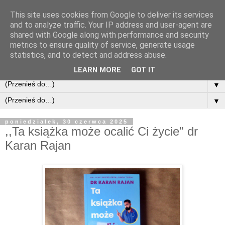
This site uses cookies from Google to deliver its services
and to analyze traffic. Your IP address and user-agent are
shared with Google along with performance and security
metrics to ensure quality of service, generate usage
statistics, and to detect and address abuse.
LEARN MORE
GOT IT
▼
▼
poniedziałek, 30 czerwca 2025
,,Ta książka może ocalić Ci życie" dr
Karan Rajan