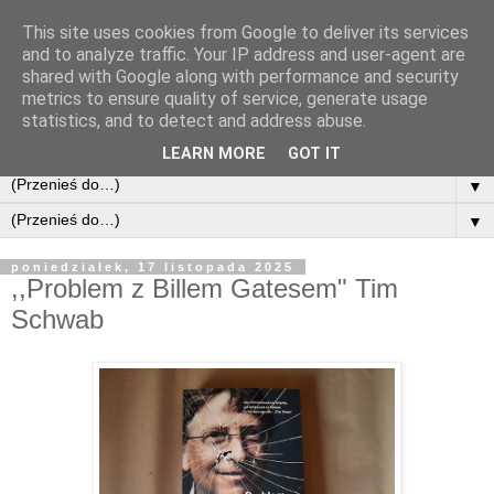
This site uses cookies from Google to deliver its services
and to analyze traffic. Your IP address and user-agent are
shared with Google along with performance and security
metrics to ensure quality of service, generate usage
statistics, and to detect and address abuse.
LEARN MORE
GOT IT
▼
▼
poniedziałek, 17 listopada 2025
,,Problem z Billem Gatesem" Tim
Schwab